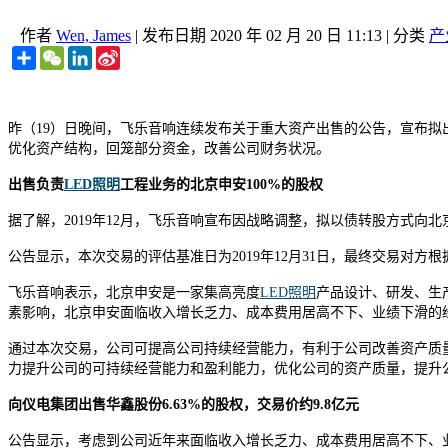
作者
Wen, James
|
发布日期
2020 年 02 月 20 日 11:13
|
分类
产
Share
WeChat
LinkedIn
Sina
Weibo
昨（19）日晚间，飞乐音响连续发布关于重大资产出售的公告，宣布拟出
优化资产结构，回笼部分资金，改善公司财务状况。
出售负责
LED照明
工程业务的北京申安100%的股权
据了解，2019年12月，飞乐音响宣布因战略调整，拟以债转股方式向
公告显示，本次交易的评估基准日为2019年12月31日，最终交易对方
飞乐音响表示，北京申安是一家集高亮度
LED
照明
产品设计、研发、生
素影响，北京申安面临收入增长乏力、成本费用居高不下、业绩下滑的
通过本次交易，公司可提高公司持续经营能力，有利于公司改善资产质
力提升公司的可持续经营能力和盈利能力，优化公司的资产质量，提升
向仪电集团出售华鑫股份6.63%的股权，交易价约9.8亿元
公告显示，考虑到公司近年来面临收入增长乏力、成本费用居高不下、业