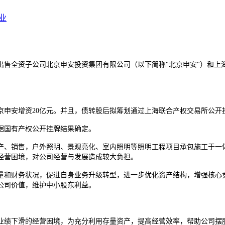
业
售全资子公司北京申安投资集团有限公司（以下简称"北京申安"）和上海华
北京申安增资20亿元。并且，债转股后拟筹划通过上海联合产权交易所公开
根据国有产权公开挂牌结果确定。
产、销售，户外照明、景观亮化、室内照明等照明工程项目承包施工于一体
经营困境，对公司经营与发展造成较大负担。
量和财务状况，促进自身业务升级转型，进一步优化资产结构，增强核心
公司价值，维护中小股东利益。
绩下滑的经营困境，为充分利用存量资产，提高经营效率，帮助公司摆脱目