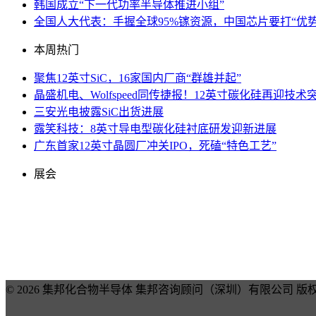
韩国成立“下一代功率半导体推进小组”
全国人大代表：手握全球95%镓资源，中国芯片要打“优势
本周热门
聚焦12英寸SiC，16家国内厂商“群雄并起”
晶盛机电、Wolfspeed同传捷报！12英寸碳化硅再迎技术
三安光电披露SiC出货进展
露笑科技：8英寸导电型碳化硅衬底研发迎新进展
广东首家12英寸晶圆厂冲关IPO，死磕“特色工艺”
展会
© 2026 集邦化合物半导体 集邦咨询顾问（深圳）有限公司 版