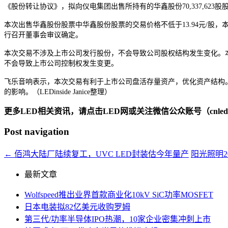
《股份转让协议》，拟向仪电集团出售所持有的华鑫股份70,337,623股
本次出售华鑫股份股票中华鑫股份股票的交易价格不低于13.94元/股，本次
行召开董事会审议确定。
本次交易不涉及上市公司发行股份，不会导致公司股权结构发生变化。
不会导致上市公司控制权发生变更。
飞乐音响表示，本次交易有利于上市公司盘活存量资产，优化资产结构
的影响。（LEDinside Janice整理）
更多LED相关资讯，请点击LED网或关注微信公众账号（cnledw
Post navigation
←
佰鸿大陆厂陆续复工，UVC LED封装估今年量产
阳光照明2
最新文章
Wolfspeed推出业界首款商业化10kV SiC功率MOSFET
日本电装拟82亿美元收购罗姆
第三代/功率半导体IPO热潮，10家企业密集冲刺上市