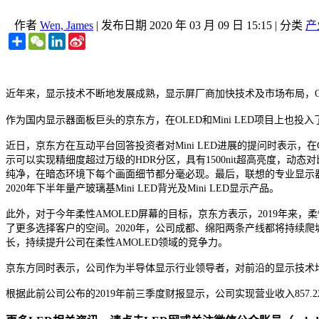
作者
Wen, James
|
发布日期
2020 年 03 月 09 日 15:15
|
分类
产
Share
WeChat
LinkedIn
Sina
Weibo
近年来，显示技术不断地发展成熟，显示屏厂商加快技术及市场布局，
作为国内显示器面板巨头的京东方，在OLED和Mini LED项目上也投
近日，京东方在互动平台回答投资者对Mini LED进展的提问时表示，在CE
示可以实现精细度超过万级的HDR分区，具有1500nit超高亮度，动态
纯净，在暗态环境下每个画面细节都分毫必现。最后，联想的专业显示器ThinkVi
2020年下半年量产玻璃基Mini LED背光及Mini LED显示产品。
此外，对于今年柔性AMOLED屏幕的目标，京东方表示，2019年来
了更多选择客户的空间。2020年，公司成都、绵阳两条产线都将持续爬坡
长，持续提升公司在柔性AMOLED领域的竞争力。
京东方同时表示，公司作为半导体显示行业领导者，对前沿的显示技术
根据此前公司公布的2019年前三季度财报显示，公司实现营业收入857.22亿