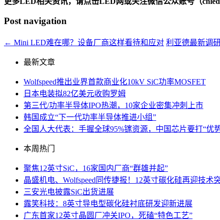
更多LED相关资讯，请点击LED网或关注微信公众账号（cnledw
Post navigation
←
Mini LED难在哪？设备厂商这样看待和应对
利亚德最新调研报
最新文章
Wolfspeed推出业界首款商业化10kV SiC功率MOSFET
日本电装拟82亿美元收购罗姆
第三代/功率半导体IPO热潮，10家企业密集冲刺上市
韩国成立“下一代功率半导体推进小组”
全国人大代表：手握全球95%镓资源，中国芯片要打“优势
本周热门
聚焦12英寸SiC，16家国内厂商“群雄并起”
晶盛机电、Wolfspeed同传捷报！12英寸碳化硅再迎技术
三安光电披露SiC出货进展
露笑科技：8英寸导电型碳化硅衬底研发迎新进展
广东首家12英寸晶圆厂冲关IPO，死磕“特色工艺”