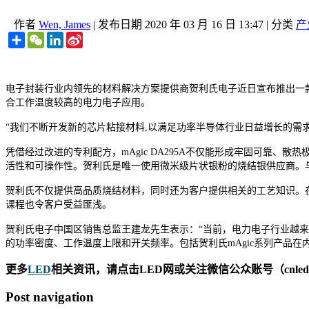
作者
Wen, James
|
发布日期
2020 年 03 月 16 日 13:47
|
分类
产
Share
WeChat
LinkedIn
Sina
Weibo
电子封装行业内领先的材料解决方案提供商贺利氏电子近日宣布推出一款新
合工作温度较高的电力电子应用。
“我们不断开发新的芯片粘接材料,以满足功率半导体行业日益增长的需求。”贺利
凭借经过改进的专利配方，mAgic DA295A不仅能形成牢固可靠
活性和可操作性。贺利氏是唯一使用微米级片状银粉的烧结银供应商。
贺利氏不仅提供高品质烧结材料，同时还为客户提供相关的工艺知识。
课程也令客户受益匪浅。
贺利氏电子中国区销售总监王建龙先生表示：“当前，电力电子行业越
的功率密度、工作温度上限和开关频率。包括贺利氏mAgic系列产品在
更多
LED
相关资讯，请点击LED网或关注微信公众账号（cnledw
Post navigation