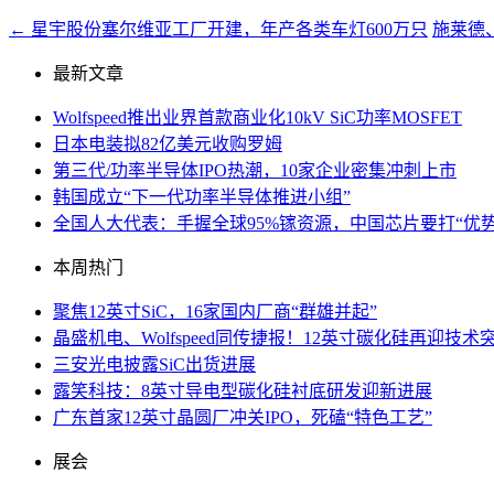
←
星宇股份塞尔维亚工厂开建，年产各类车灯600万只
施莱德
最新文章
Wolfspeed推出业界首款商业化10kV SiC功率MOSFET
日本电装拟82亿美元收购罗姆
第三代/功率半导体IPO热潮，10家企业密集冲刺上市
韩国成立“下一代功率半导体推进小组”
全国人大代表：手握全球95%镓资源，中国芯片要打“优势
本周热门
聚焦12英寸SiC，16家国内厂商“群雄并起”
晶盛机电、Wolfspeed同传捷报！12英寸碳化硅再迎技术
三安光电披露SiC出货进展
露笑科技：8英寸导电型碳化硅衬底研发迎新进展
广东首家12英寸晶圆厂冲关IPO，死磕“特色工艺”
展会