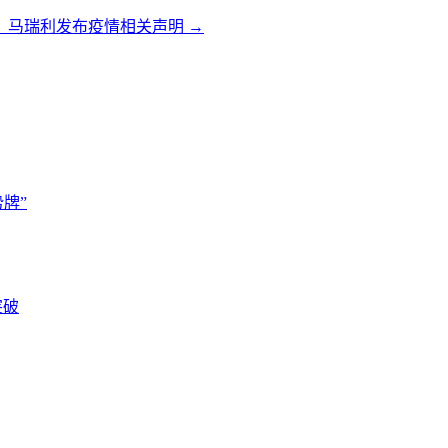
、马瑞利发布疫情相关声明
→
牌”
突破