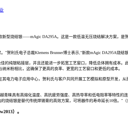
业
型烧结银——mAgic DA295A。这是一款低温无压烧结解决方案，是
氏电子总裁Klemens Brunner博士表示,“新款mAgic DA2
、散热极佳的纯银粘接层，并且还能进一步拓宽工艺窗口，降低总体拥有成本
与纳米粉相比，这确保了更高的良率、更宽的工艺窗口和更低的成本。
在其电力电子应用中心，贺利氏与客户共同开展工艺模拟和原型开发，从
来越青睐具有高熔化温度、高抗疲劳强度、高热导率和低电阻率等特性的
内的烧结银是替代传统焊锡膏的高效方案，可将器件的寿命延长10倍。”
2013）。