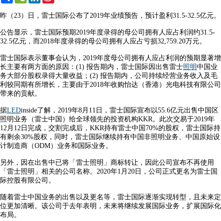
Weibo
昨（23）日，雷士国际公布了2019年业绩预告，预计盈利31.5-32.5亿元。
公告显示，雷士国际预期2019年度录得的母公司拥有人应占利润约31.5-
32.5亿元，而2018年度录得的母公司拥有人应占亏损32,759.20万元。
雷士国际表示董事会认为，2019年度母公司拥有人应占利润的预期显著增
长主要有两方面的原因：(1) 报告期内，雷士国际因出售雷士
照明
中国业
务大部分股权录得大量收益；(2) 报告期内，公司持续经营业务收入及毛
利较同期有所增长，主要由于2018年收购怡达（香港）光电科技有限公司
带来的贡献。
据
LED
inside了解，2019年8月11日，雷士国际宣布以55.6亿元出售中国区
照明业务（雷士中国）给全球领先的投资机构KKR。此次交易于2019年
12月12日完成，交割完成后，KKR持有雷士中国70%的股权，雷士国际持
有剩余30%股权，同时，雷士国际继续持有中国非照明业务、中国原始设
计制造商（ODM）业务和国际业务。
另外，因在出售中已将「雷士照明」商标转让，因此公司宣布不再使用
「雷士照明」相关的公司名称。2020年1月20日，公司正式更名为雷士国
际控股有限公司。
随着雷士中国业务的出售以及更名等，雷士国际逐渐实现转型，且未来定
位更加清晰。该公司于去年表明，未来将继续发展国际业务，扩展国际化
布局。