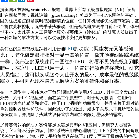
Weibo
据美国科技网站VentureBeat报道，世界上所有顶级虚拟现实（VR）设备
制造商都同意，视线追踪（gaze tracking）将成为下一代VR硬件的基础，
因为视线追踪能够实时感知眼睛的位置，使计算机能够优化细节渲染，甚
至提供光标控制，无需手或头移动。但是视线追踪硬件目前不便宜、体积
也不小，因此美国人工智能计算公司英伟达（Nvidia）的研究人员提出了
一种新颖的解决方案，可以使该技术变得更加普及。
的功能（既能发光又能感知
英伟达的新型视线追踪器利用普通
LED
光），简化确定眼睛相对于显示器的位置。像其他视线跟踪系统
一样，英伟达的系统使用一圈红外LED，将看不见的光投射到眼
睛中，在这里，LED也用于从同一位置进行颜色选择感测。研究
人员指出，这可以实现迄今为止开发的最小、成本最低的视线跟
踪器，并可匹配现在最常见解决方案的准确性和采样率。
在一个原型中，英伟达对于每只眼睛总共使用9个LED，其中三个发出红
外光，六个LED感应光，而在第二个原型中，对于每只眼睛，使用6个
LED作为光传感器和光源。由于LED消耗的功率很少，并且依赖于相对简
单的控制器硬件和软件，因此减少了总延迟、减少了头戴式耳机所需的摄
像头数量，并消除了头戴式设备管线内添加图像处理模块的需求。
尽管英伟达的解决方案性能足以满足典型的VR应用，但研究人员警告
说，它可能不适合阅读、神经系统应用或心理研究。LED系统的中间角度
误差为“良好”，为0.7度，平均角度误差低至1.1度，而基于摄像头的替代