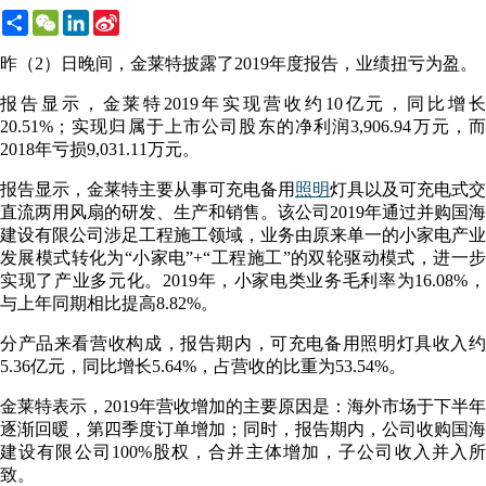
Share
WeChat
LinkedIn
Sina
Weibo
昨（2）日晚间，金莱特披露了2019年度报告，业绩扭亏为盈。
报告显示，金莱特2019年实现营收约10亿元，同比增长
20.51%；实现归属于上市公司股东的净利润3,906.94万元，而
2018年亏损9,031.11万元。
报告显示，金莱特主要从事可充电备用
照明
灯具以及可充电式交
直流两用风扇的研发、生产和销售。该公司2019年通过并购国海
建设有限公司涉足工程施工领域，业务由原来单一的小家电产业
发展模式转化为“小家电”+“工程施工”的双轮驱动模式，进一步
实现了产业多元化。2019年，小家电类业务毛利率为16.08%，
与上年同期相比提高8.82%。
分产品来看营收构成，报告期内，可充电备用照明灯具收入约
5.36亿元，同比增长5.64%，占营收的比重为53.54%。
金莱特表示，2019年营收增加的主要原因是：海外市场于下半年
逐渐回暖，第四季度订单增加；同时，报告期内，公司收购国海
建设有限公司100%股权，合并主体增加，子公司收入并入所
致。