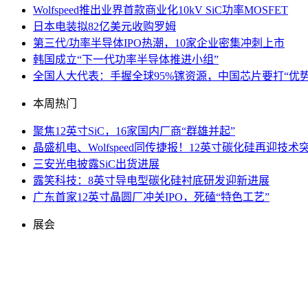
Wolfspeed推出业界首款商业化10kV SiC功率MOSFET
日本电装拟82亿美元收购罗姆
第三代/功率半导体IPO热潮，10家企业密集冲刺上市
韩国成立“下一代功率半导体推进小组”
全国人大代表：手握全球95%镓资源，中国芯片要打“优势
本周热门
聚焦12英寸SiC，16家国内厂商“群雄并起”
晶盛机电、Wolfspeed同传捷报！12英寸碳化硅再迎技术
三安光电披露SiC出货进展
露笑科技：8英寸导电型碳化硅衬底研发迎新进展
广东首家12英寸晶圆厂冲关IPO，死磕“特色工艺”
展会