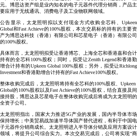
元。博思达资产组是业内知名的电子元器件代理分销商，产品主
要应用于无线通讯、消费电子及工业物联网领域。
公告显示，太龙照明拟以支付现金方式收购全芯科、Upkeen
Global和Fast Achieve的100%股权，本次交易标的持有的主要资
产为博思达科技（香港）有限公司和芯星电子（香港）有限公司
的100%股权。
具体而言，太龙照明拟受让香港博芯、上海全芯和香港嘉和合计
持有的全芯科100%股权；同时，拟受让Zenith Legend和香港勤
增合计持有的Upkeen Global 100%股权；另外，拟受让Richlong
Investment和香港勤增合计持有的Fast Achieve100%股权。
整体收购完成后，太龙照明将持有全芯科的100%股权、Upkeen
Global的100%股权以及Fast Achieve的100%股权，结合直接及间
接持股，博思达及芯星电子在整体收购完成后将成为太龙照明的
全资子公司。
太龙照明指出，国家大力推进5G产业的发展，国内半导体市场
保持增长；中美贸易战加速半导体国产替代进程，有利于中国电
子元器件分销商成长。太龙照明进入半导体分销及应用方案设计
领域，将提升公司综合实力。本次交易完成后，公司将实现“商