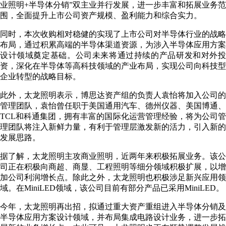
业照明+半导体分销”双主业并行发展，进一步丰富和拓展业务范
围，全面提升上市公司资产规模、盈利能力和综合实力。
同时，本次收购相对稳健的实现了上市公司对半导体行业的战略
布局，通过积累高端的半导体渠道资源，为涉入半导体应用方案
设计领域奠定基础。公司未来将通过持续的产品研发和对外投
资，深化在半导体等高科技领域的产业布局，实现公司向科技型
企业转型的战略目标。
此外，太龙照明表示，博思达资产组的负责人袁怡将加入公司的
管理团队，袁怡曾任职于美国通用汽车、德州仪器、美国博通、
TCL和科通集团，拥有丰富的国际化运营管理经验，将为公司管
理团队将注入新鲜力量，有利于管理层激发新的活力，引入新的
发展思路。
据了解，太龙照明主攻商业照明，近两年来积极拓展业务。该公
司正在积极向商超、商显、工程照明等细分领域积极扩展，以增
加公司利润增长点。除此之外，太龙照明也积极涉足新兴应用领
域。在MiniLED领域，该公司目前有部分产品已采用MiniLED。
今年，太龙照明再出招，拟通过重大资产重组进入半导体分销及
半导体应用方案设计领域，并布局集成电路设计业务，进一步拓