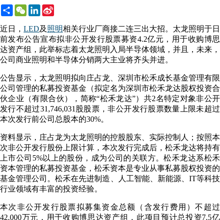
Share
WeChat
LinkedIn
Sina
Weibo
近日，
LED
及
照明
相关行业厂商接二连三出大招。太龙照明于日
前发布公告宣布拟非公开发行股票募资4.2亿元，用于收购博思
达资产组，此举标志着太龙照明入局半导体领域，并且，未来，
公司商业照明和半导体分销两大主业将齐头并进。
公告显示，太龙照明拟向庄占龙、深圳市松禾成长基金管理有限
公司管理的私募投资基金（拟定名为深圳市松禾龙达股权投资合
伙企业（有限合伙），简称“松禾龙达”）共2名特定对象非公开
发行不超过31,746,031股股票，非公开发行股票数量上限未超过
本次发行前公司总股本的30%。
资料显示，庄占龙为太龙照明的控股股东、实际控制人；按照本
次非公开发行股份上限计算，本次发行完成后，松禾龙达将持有
上市公司5%以上的股份，成为公司的关联方。松禾龙达系松禾
资本管理的私募投资基金，松禾资本是专业从事私募股权投资的
基金管理公司。松禾在先进制造、人工智能、新能源、IT等科技
行业领域有丰富的投资经验。
本次非公开发行股票拟募集资金总额（含发行费用）不超过
42,000万元，用于收购博思达资产组，此项目预计总投资7.5亿