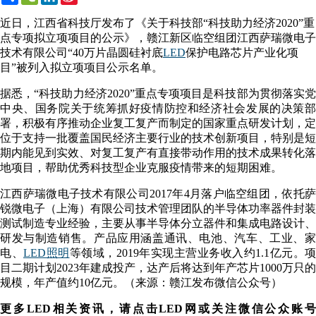
Weibo
近日，江西省科技厅发布了《关于科技部“科技助力经济2020”重
点专项拟立项项目的公示》，赣江新区临空组团江西萨瑞微电子
技术有限公司“40万片晶圆硅衬底
LED
保护电路芯片产业化项
目”被列入拟立项项目公示名单。
据悉，“科技助力经济2020”重点专项项目是科技部为贯彻落实党
中央、国务院关于统筹抓好疫情防控和经济社会发展的决策部
署，积极有序推动企业复工复产而制定的国家重点研发计划，定
位于支持一批覆盖国民经济主要行业的技术创新项目，特别是短
期内能见到实效、对复工复产有直接带动作用的技术成果转化落
地项目，帮助优秀科技型企业克服疫情带来的短期困难。
江西萨瑞微电子技术有限公司2017年4月落户临空组团，依托萨
锐微电子（上海）有限公司技术管理团队的半导体功率器件封装
测试制造专业经验，主要从事半导体分立器件和集成电路设计、
研发与制造销售。产品应用涵盖通讯、电池、汽车、工业、家
电、
LED照明
等领域，2019年实现主营业务收入约1.1亿元。项
目二期计划2023年建成投产，达产后将达到年产芯片1000万只的
规模，年产值约10亿元。（来源：赣江发布微信公众号）
更多LED相关资讯，请点击LED网或关注微信公众账号