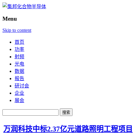
Menu
Skip to content
首页
功率
射频
光电
数据
报告
研讨会
企业
展会
搜
索：
万润科技中标2.37亿元道路照明工程项目