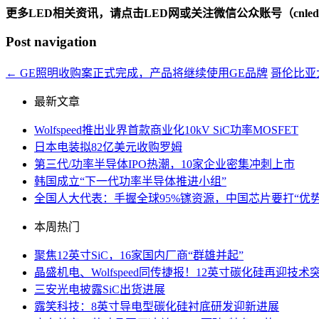
更多LED相关资讯，请点击LED网或关注微信公众账号（cnledw
Post navigation
←
GE照明收购案正式完成，产品将继续使用GE品牌
哥伦比亚
最新文章
Wolfspeed推出业界首款商业化10kV SiC功率MOSFET
日本电装拟82亿美元收购罗姆
第三代/功率半导体IPO热潮，10家企业密集冲刺上市
韩国成立“下一代功率半导体推进小组”
全国人大代表：手握全球95%镓资源，中国芯片要打“优势
本周热门
聚焦12英寸SiC，16家国内厂商“群雄并起”
晶盛机电、Wolfspeed同传捷报！12英寸碳化硅再迎技术
三安光电披露SiC出货进展
露笑科技：8英寸导电型碳化硅衬底研发迎新进展