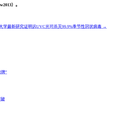
2013）。
大学最新研究证明远UVC光可杀灭99.9%季节性冠状病毒
→
牌”
突破