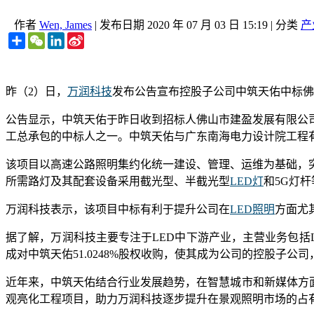
作者
Wen, James
|
发布日期
2020 年 07 月 03 日 15:19
|
分类
产
Share
WeChat
LinkedIn
Sina
Weibo
昨（2）日，
万润科技
发布公告宣布控股子公司中筑天佑中标佛
公告显示，中筑天佑于昨日收到招标人佛山市建盈发展有限公
工总承包的中标人之一。中筑天佑与广东南海电力设计院工程
该项目以高速公路照明集约化统一建设、管理、运维为基础，
所需路灯及其配套设备采用截光型、半截光型
LED灯
和5G灯
万润科技表示，该项目中标有利于提升公司在
LED照明
方面尤
据了解，万润科技主要专注于LED中下游产业，主营业务包括L
成对中筑天佑51.0248%股权收购，使其成为公司的控股子
近年来，中筑天佑结合行业发展趋势，在智慧城市和新媒体方面
观亮化工程项目，助力万润科技逐步提升在景观照明市场的占有率。（LE