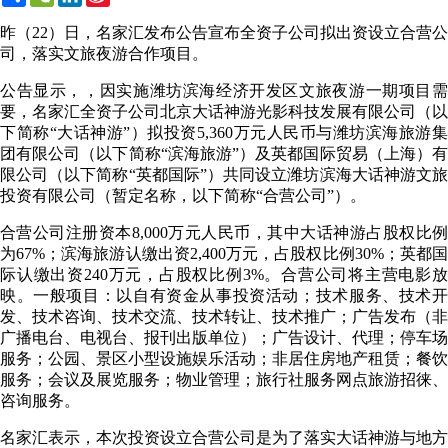
Weibo
昨（22）日，名家汇发布公告宣布全资子公司拟出资设立合营公
司，落实文旅夜游合作项目。
公告显示，，因实施潍坊滨海经济开发区文旅夜游一期项目需
要，名家汇全资子公司北京大话神游光影科技发展有限公司（以
下简称“大话神游”）拟投资5,360万元人民币与潍坊滨海旅游集
团有限公司（以下简称“滨海旅游”）及英都国际贸易（上海）有
限公司（以下简称“英都国际”）共同设立潍坊滨海大话神游文旅
投资有限公司（暂定名称，以下简称“合营公司”）。
合营公司注册资本8,000万元人民币，其中大话神游占股权比例
为67%；滨海旅游认缴出资2,400万元，占股权比例30%；英都国
际认缴出资240万元，占股权比例3%。合营公司将主营电影放
映。一般项目：以自有资金从事投资活动；技术服务、技术开
发、技术咨询、技术交流、技术转让、技术推广；广告发布（非
广播电台、电视台、报刊出版单位）；广告设计、代理；停车场
服务；公园、景区小型设施娱乐活动；非居住房地产租赁；餐饮
服务；会议及展览服务；物业管理；旅行社服务网点旅游招徕、
咨询服务。
名家汇表示，本次投资设立合营公司是为了落实大话神游与地方