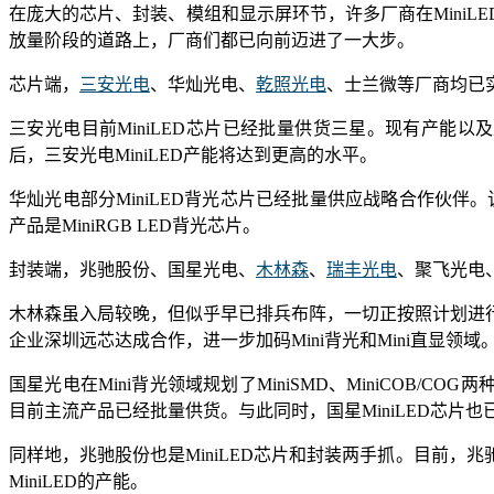
在庞大的芯片、封装、模组和显示屏环节，许多厂商在MiniL
放量阶段的道路上，厂商们都已向前迈进了一大步。
芯片端，
三安光电
、华灿光电、
乾照光电
、士兰微等厂商均已
三安光电目前MiniLED芯片已经批量供货三星。现有产能以及
后，三安光电MiniLED产能将达到更高的水平。
华灿光电部分MiniLED背光芯片已经批量供应战略合作伙伴。
产品是MiniRGB LED背光芯片。
封装端，兆驰股份、国星光电、
木林森
、
瑞丰光电
、聚飞光电
木林森虽入局较晚，但似乎早已排兵布阵，一切正按照计划进
企业深圳远芯达成合作，进一步加码Mini背光和Mini直显领域
国星光电在Mini背光领域规划了MiniSMD、MiniCOB/
目前主流产品已经批量供货。与此同时，国星MiniLED芯片
同样地，兆驰股份也是MiniLED芯片和封装两手抓。目前，兆
MiniLED的产能。