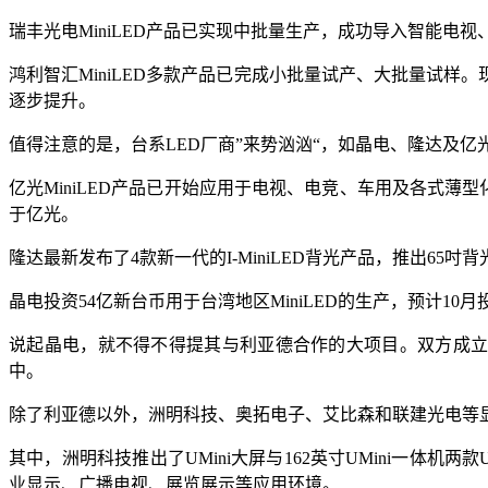
瑞丰光电MiniLED产品已实现中批量生产，成功导入智能
鸿利智汇MiniLED多款产品已完成小批量试产、大批量试样
逐步提升。
值得注意的是，台系LED厂商”来势汹汹“，如晶电、隆达及亿
亿光MiniLED产品已开始应用于电视、电竞、车用及各式薄型
于亿光。
隆达最新发布了4款新一代的I-MiniLED背光产品，推出65
晶电投资54亿新台币用于台湾地区MiniLED的生产，预计10月
说起晶电，就不得不得提其与利亚德合作的大项目。双方成立了合资
中。
除了利亚德以外，洲明科技、奥拓电子、艾比森和联建光电等显示
其中，洲明科技推出了UMini大屏与162英寸UMini一体机
业显示、广播电视、展览展示等应用环境。