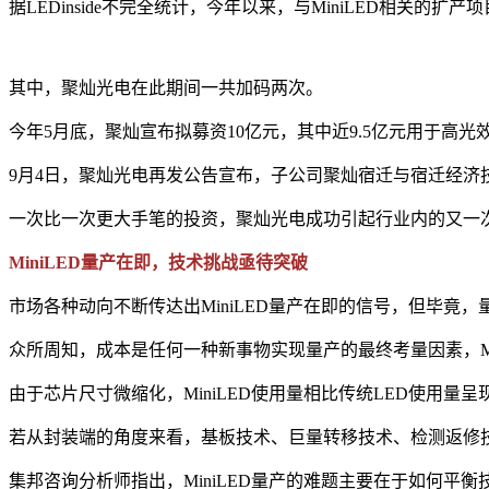
据LEDinside不完全统计，今年以来，与MiniLED相关
其中，聚灿光电在此期间一共加码两次。
今年5月底，聚灿宣布拟募资10亿元，其中近9.5亿元用于高光效L
9月4日，聚灿光电再发公告宣布，子公司聚灿宿迁与宿迁经济技术开
一次比一次更大手笔的投资，聚灿光电成功引起行业内的又一次躁动
MiniLED量产在即，技术挑战亟待突破
市场各种动向不断传达出MiniLED量产在即的信号，但毕竟，
众所周知，成本是任何一种新事物实现量产的最终考量因素，Mi
由于芯片尺寸微缩化，MiniLED使用量相比传统LED使用
若从封装端的角度来看，基板技术、巨量转移技术、检测返修技
集邦咨询分析师指出，MiniLED量产的难题主要在于如何