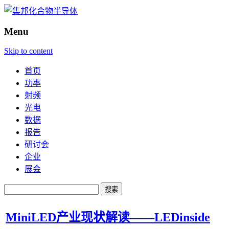
Menu
Skip to content
首页
功率
射频
光电
数据
报告
研讨会
企业
展会
搜
索：
MiniLED产业现状解读——LEDinside