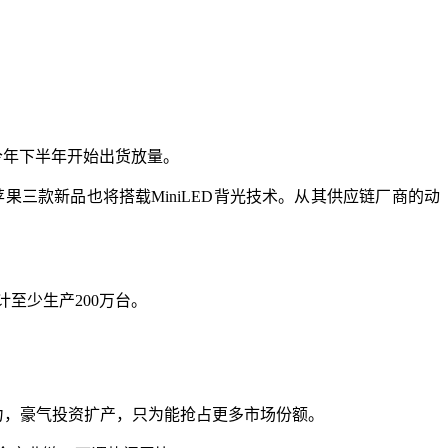
于今年下半年开始出货放量。
年苹果三款新品也将搭载MiniLED背光技术。从其供应链厂商的动
计至少生产200万台。
之力，豪气投资扩产，只为能抢占更多市场份额。