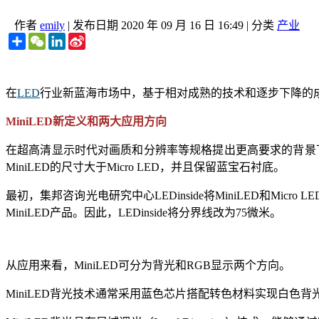
作者
emily
|
发布日期
2020 年 09 月 16 日 16:49
|
分类
产业
Share
WeChat
LinkedIn
Sina
Weibo
在
LED
行业新蓝海市场中，基于相对成熟的技术和逐步下降的成
MiniLED新定义和两大应用方向
在超高清显示时代对画质和分辨率等规格提出更高要求的背景下，Mi
MiniLED的尺寸大于Micro LED，并且保留蓝宝石衬底。
最初，集邦咨询光电研究中心LEDinside将MiniLED和Mi
MiniLED产品。因此，LEDinside将分界线改为75微米。
从应用来看，MiniLED可分为背光和RGB显示两个方向。
MiniLED背光技术通常采用蓝色芯片搭配转色材料实现白色