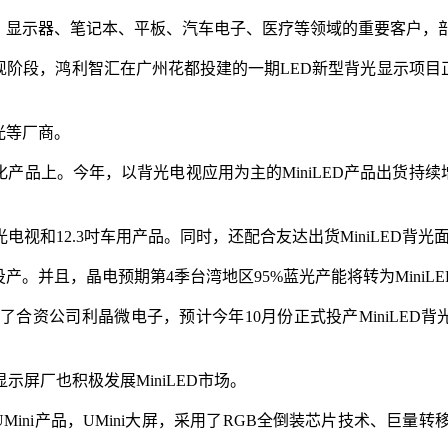
电视、显示器、笔记本、平板、汽车电子、医疗等领域的重要客户，
。现阶段，鸿利智汇在广州花都投建的一期LED新型背光显示项目正
光等厂商。
化产品上。今年，以背光电视应用为主的MiniLED产品出货持续增
吋背光电视和12.3吋车用产品。同时，还配合友达出货MiniLE
投产。并且，晶电预期第4季台湾地区95%蓝光产能将转为MiniL
公司利晶微电子，预计今年10月份正式投产MiniLED背光显示及
屏厂也积极发展MiniLED市场。
两款UMini产品，UMini大屏，采用了RGB全倒装芯片技术