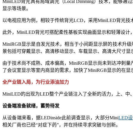
MiniLED背光具有局域调光（Local Dimming）
显示等场景。
以电视应用为例，相较于传统背光LCD，采用MiniLED背
此外，MiniLED背光可搭配柔性基板实现曲面显示和轻薄设
MiniRGB显示是自发光技术，相当于小间距显示屏的技术升级版，
景包括可穿戴显示、高清移动显示、车载显示、高清大尺寸显
由于技术尚不成熟、成本偏高，MiniRGB显示尚未到达冲
了会议室显示等室内商显的需求，加快了MiniRGB显示的在
全产业链入局，为行业添油加力
MiniLED的出现为LED整个产业链注入了全新的活力，上、
设备端准备就绪，蓄势待发
从设备端来看，据LEDinside此前调查显示，大部分Mini
LED
相关厂商也已经“对症下药”，并在持续寻求突破与创新。