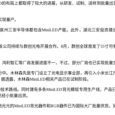
ED的布局上都取得了较大的进展，从研发、试制、送样到批量出货
实现量产。
泉州三安半导体都包含MiniLED产能。此外，湖北三安投资建设的
该公司持续与群创光电开展合作。8月，群创全球首发了55寸可卷
、鸿利智汇等厂商发展进度不一，不过，部分厂商也已实现批量
行中。木林森先是专门设立了光电显示事业部，再引入小米长江
。据透露，木林森MiniLED相关产品已在试制阶段。
COG两种技术路线。同时建有多条MiniLED背光模组专用生产线，
也已经小批量出货。
驰光元的MiniLED背光器件和RGB器件已为国际大厂批量供