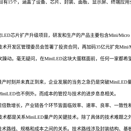
的扩产项目有15个，涵盖了设备、芯片、封装、面板、显示屏、终端
ED芯片扩产升级项目，研发和生产的产品主要包含Mini/Micro 
发区管理委员会签署了投资合同，再加码35亿元扩充Mini/Mic
。毫无疑问，在MiniLED这块大蛋糕面前，任何一家都希望能
量产时刻并未真正到来，企业发展的当务之急仍是突破MiniLED
niLED也不例外。而成本的管控与技术的进步息息相关。
量呈现倍数增长，产业链各个环节皆面临效率、速率、良率、一致
术都是关系MiniLED量产的关键技术。除了具体的技术难题
平衡技术路线、规格和成本之间的关系。技术路线涉及封装结构、