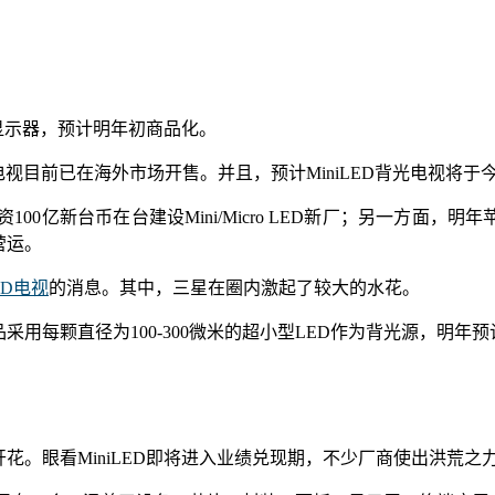
。
D显示器，预计明年初商品化。
D背光电视目前已在海外市场开售。并且，预计MiniLED背光电视将
亿新台币在台建设Mini/Micro LED新厂；另一方面，明
营运。
ED电视
的消息。其中，三星在圈内激起了较大的水花。
采用每颗直径为100-300微米的超小型LED作为背光源，明年预
地开花。眼看MiniLED即将进入业绩兑现期，不少厂商使出洪荒