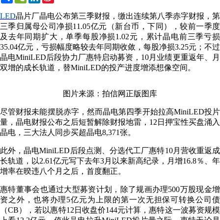
Weibo
LED
晶片厂晶电公布第三季财报，缴出连续第八季赤字财报，第
三季归属母公司净损11.05亿元（新台币，下同），较前一季度
及去年同期扩大，单季每股净损1.02元，累计晶电前三季亏损
35.04亿元，亏损幅度略较去年同期收敛，每股净损3.25元；不过
晶电MiniLED后段协力厂惠特启动募资，10月业绩更重返年、月
双增的成长轨道，替MiniLED的投产进度增添想像空间。
图片来源：拍信网正版图库
尽管财报未能摆脱赤字，然而晶电第四季开始拉高MiniLED投片
量，晶电财报公布之后短暂解除财报地雷，12日押宝性买盘涌入
晶电，三大法人同步买超晶电8,371张。
此外，晶电MiniLED后段点测、分选代工厂惠特10月营收重返成
长轨道，以2.61亿元写下去年3月以来新高纪录，月增16.8％、年
增率在暌违八个月之后，首度翻正。
惠特董事会也通过大型募资计划，除了规画办理500万股现金增
资之外，也将办理5亿元为上限的第一次无担保可转换公司债
（CB），若以惠特12日收盘价144元计算，惠特这一波募资规模