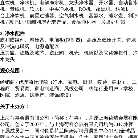
直饮机、净水机、电解净水机、龙头净水器、开水器、自动售水
机、管线机、软水机、中央净水机、RO机、超滤机、纳滤机、
台上净饮机、前置过滤器、空气制水机、富氢水、滤水壶、制冰
机 / 茶吧机 / 咖啡机等配套产品、食品净化器、垃圾处理器
2. 净水配件
膜和膜组件、增压泵、电脑板(控制器)、高压及低压开关、进水
及冲洗电磁阀、电源适配器
压力罐、滤瓶及滤芯、逆止阀、机壳、机架以及管路连接件、净
水龙头
观众范围：
经销商 / 代理商代理商（净水、家电、厨卫、暖通、建材）、工
程商、贸易商、家电制造商、风投公司、终端行业用户（学校、
医院、酒店、房地产、装饰装潢）
关于主办方：
上海荷嘉会展有限公司（简称：荷嘉），为原上海荷瑞会展有限
公司。创立于2007年，与上海荷祥会展有限公司均为CHC集团
下属成员之一。同时也是荷兰阿姆斯特丹展览中心(RAI)全球品
牌展会在大中国区的独家代表机构。作为一家历时十余载，拥有