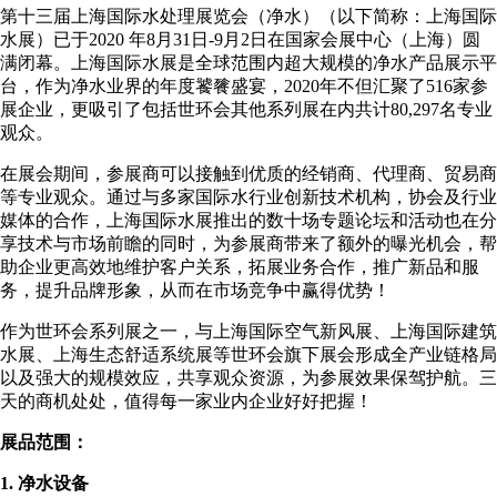
第十三届上海国际水处理展览会（净水）（以下简称：上海国际
水展）已于2020 年8月31日-9月2日在国家会展中心（上海）圆
满闭幕。上海国际水展是全球范围内超大规模的净水产品展示平
台，作为净水业界的年度饕餮盛宴，2020年不但汇聚了516家参
展企业，更吸引了包括世环会其他系列展在内共计80,297名专业
观众。
在展会期间，参展商可以接触到优质的经销商、代理商、贸易商
等专业观众。通过与多家国际水行业创新技术机构，协会及行业
媒体的合作，上海国际水展推出的数十场专题论坛和活动也在分
享技术与市场前瞻的同时，为参展商带来了额外的曝光机会，帮
助企业更高效地维护客户关系，拓展业务合作，推广新品和服
务，提升品牌形象，从而在市场竞争中赢得优势！
作为世环会系列展之一，与上海国际空气新风展、上海国际建筑
水展、上海生态舒适系统展等世环会旗下展会形成全产业链格局
以及强大的规模效应，共享观众资源，为参展效果保驾护航。三
天的商机处处，值得每一家业内企业好好把握！
展品范围：
1. 净水设备