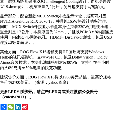
器，散热系统则采用ROG Intellengent Cooling设计，而机身厚度
采19.4mm设计，机身重量为2公斤，另外也支持手写笔输入。
显示部分，配合新款MUX Switch外接显示卡盒，最高可对应
NVIDIA GeForce RTX 3070 Ti，并且以165W热设计功率运作。
同时，MUX Switch外接显示卡盒本身也搭载330W供电变压器，
重量则是1.2公斤，本身厚度为32mm，并且以PCIe 3 x 8界面连接
使用，内建RJ-45网络线孔、HDMI与DisplayPort输出，以及USB
连接埠等界面设计。
其他方面，ROG Flow X16搭载支持HD画质与支持Windows
Hello的视讯摄影机、支持Wi-Fi 6E，以及Dolby Vision、Dolby
Atmos音效技术，本身电池规格则对应90Wh，支持可在半小时
内从0%充满至50%电量的快充功能。
建议售价方面，ROG Flow X16将以1950美元起跳，最高阶规格
售价为2700美元。（来源：yahoo奇摩）
更多LED相关资讯，请点击LED网或关注微信公众账号
（cnledw2013） 。
Share
WeChat
LinkedIn
Sina
Weibo