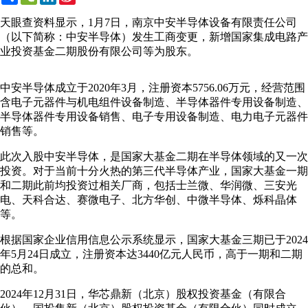
Weibo
天眼查资料显示，1月7日，南京中安半导体设备有限责任公司
（以下简称：中安半导体）发生工商变更，新增国家集成电路产
业投资基金二期股份有限公司等为股东。
中安半导体成立于2020年3月，注册资本5756.06万元，经营范围
含电子元器件与机电组件设备制造、半导体器件专用设备制造、
半导体器件专用设备销售、电子专用设备制造、电力电子元器件
销售等。
此次入股中安半导体，是国家大基金二期在半导体领域的又一次
投资。对于当前十分火热的第三代半导体产业，国家大基金一期
和二期此前均投资过相关厂商，包括士兰微、华润微、三安光
电、天科合达、赛微电子、北方华创、中微半导体、烁科晶体
等。
根据国家企业信用信息公示系统显示，国家大基金三期已于2024
年5月24日成立，注册资本达3440亿元人民币，高于一期和二期
的总和。
2024年12月31日，华芯鼎新（北京）股权投资基金（有限合