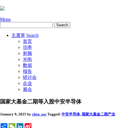
Menu
主選單
Search
首页
功率
射频
光电
数据
报告
研讨会
企业
展会
国家大基金二期等入股中安半导体
January 9, 2025
by
chen, zac
Tagged:
中安半导体
,
国家大基金二期
产业
Share
WeChat
LinkedIn
Sina