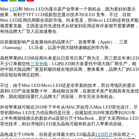
Weibo
Mini
LED
和 Micro LED为显示器产业带来一个新机会，因为更好的显示
效果，有利于TFT LCD或新型态显示技术与OLED 竞争。不过，目前
Mini LED应用仍局限在高阶市场、尚未普及，而Micro LED则还有技术瓶
颈需要克服。主因是这些先进技术从研发到应用还有许多细节需要调整，
有待品牌大厂导入后加速整合。
目前最能影响产业发展动向的品牌大厂，首推苹果（Apple）、三星
（Samsung）、LG乐金，以及中国大陆快速崛起的华为等。
虽然苹果的LED供应商向来是以日亚等日系厂商为主，而三星近年来LED
不少订单都交给
三安光电
，LG的LED则大多委托中国大陆厂商生产，相
对中国大陆品牌厂更是积极扶植在地供应商，整体看来，品牌大厂的LED
供应链似有绑定趋势。
不过，由于Mini LED/Micro LED还是非常新的技术，而台湾地区的显示
器和LED产业发展数十年，基础相当深厚，在新技术发产初期具有先发优
势，因此现阶段要打入品牌大厂供应链，并非完全没有机会。
外传苹果就可能在2019年下半年从iMAC开始导入Mini LED背光设计。尽
管初期Mini LED主力供应商仍是日亚，但规划在2020年第四季到2021年
上半年将陆续推出的新款iPad及部分尺寸MacBook，若扩大采用Mini LED
背光技术，则台湾地区LED龙头晶电可能有机会打入苹果供应链。
晶电成立于1996年，目前是全球最大的LED磊晶及
LED芯片
供应商之一。