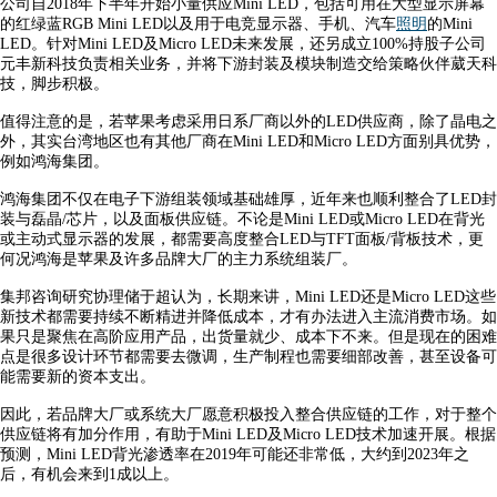
公司自2018年下半年开始小量供应Mini LED，包括可用在大型显示屏幕
的红绿蓝RGB Mini LED以及用于电竞显示器、手机、汽车
照明
的Mini
LED。针对Mini LED及Micro LED未来发展，还另成立100%持股子公司
元丰新科技负责相关业务，并将下游封装及模块制造交给策略伙伴葳天科
技，脚步积极。
值得注意的是，若苹果考虑采用日系厂商以外的LED供应商，除了晶电之
外，其实台湾地区也有其他厂商在Mini LED和Micro LED方面别具优势，
例如鸿海集团。
鸿海集团不仅在电子下游组装领域基础雄厚，近年来也顺利整合了LED封
装与磊晶/芯片，以及面板供应链。不论是Mini LED或Micro LED在背光
或主动式显示器的发展，都需要高度整合LED与TFT面板/背板技术，更
何况鸿海是苹果及许多品牌大厂的主力系统组装厂。
集邦咨询研究协理储于超认为，长期来讲，Mini LED还是Micro LED这些
新技术都需要持续不断精进并降低成本，才有办法进入主流消费市场。如
果只是聚焦在高阶应用产品，出货量就少、成本下不来。但是现在的困难
点是很多设计环节都需要去微调，生产制程也需要细部改善，甚至设备可
能需要新的资本支出。
因此，若品牌大厂或系统大厂愿意积极投入整合供应链的工作，对于整个
供应链将有加分作用，有助于Mini LED及Micro LED技术加速开展。根据
预测，Mini LED背光渗透率在2019年可能还非常低，大约到2023年之
后，有机会来到1成以上。