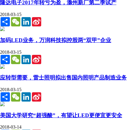
隆达电子2017年转亏为盈，滁州新厂第二季试产
2018-03-15
Share
WeChat
LinkedIn
Sina
Weibo
加码LED业务，万润科技拟控股两“双甲”企业
2018-03-15
Share
WeChat
LinkedIn
Sina
Weibo
应转型需要，雷士照明拟出售国内照明产品制造业务
2018-03-15
Share
WeChat
LinkedIn
Sina
Weibo
美国大学研究“超强酸”，有望让LED更便宜更安全
2018-03-14