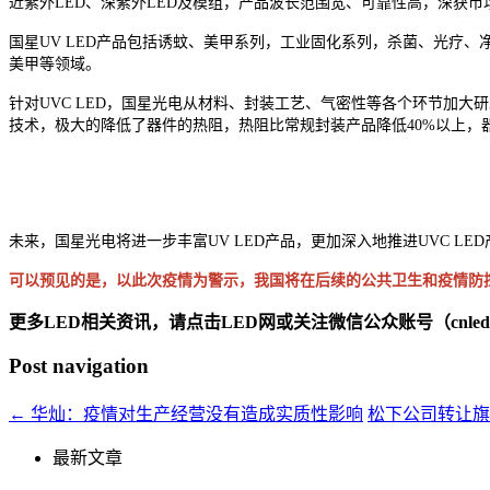
近紫外LED、深紫外LED及模组，产品波长范围宽、可靠性高，深获
国星UV LED产品包括诱蚊、美甲系列，工业固化系列，杀菌、光疗
美甲等领域。
针对UVC LED，国星光电从材料、封装工艺、气密性等各个环节加
技术，极大的降低了器件的热阻，热阻比常规封装产品降低40%以上，
未来，国星光电将进一步丰富UV LED产品，更加深入地推进UVC L
可以预见的是，以此次疫情为警示，我国将在后续的公共卫生和疫情防控
更多LED相关资讯，请点击LED网或关注微信公众账号（cnledw
Post navigation
←
华灿：疫情对生产经营没有造成实质性影响
松下公司转让
最新文章