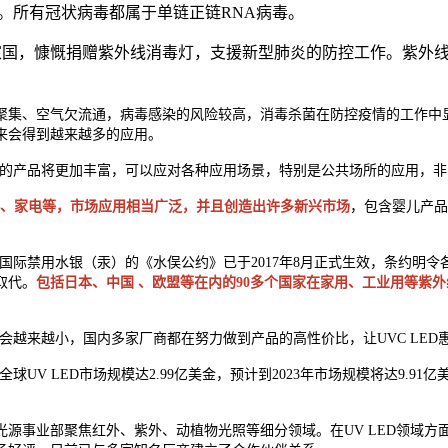
波段。所有冠状病毒都属于单链正链RNA病毒。
家国，慷慨捐赠紫外线消毒灯，支援新型肺炎的防控工作。紫外
集、空气欠流通，病毒感染的风险较高，消毒杀菌在防控疫情的工作中显得
来会得到越来越多的应用。
制化的产品将更加丰富，可以应对各种应用场景，特别是公共场所的应用，
化器、家电等，市场应用相当广泛，并且创造出许多新兴市场
，包含婴儿产品
。国际禁用水银（汞）的《水俣公约》已于2017年8月正式生效，条约明令
取代。
包括日本、中国 、欧盟等在内的90多个国家在家用、工业用等紫外
离会越来越小，国内多家厂商都在努力做到产品的高性价比，让UVC LED
年全球UV LED市场规模达2.99亿美金，预计到2023年市场规模将达9.91亿美
事业部聚焦红外、紫外、动植物光照等细分领域。在UV LED领域方面，国