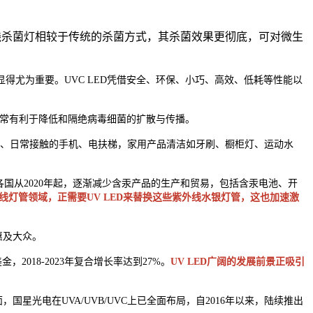
线杀菌灯相较于传统的杀菌方式，其杀菌效果更彻底，可对微生
尤为重要。UVC LED凭借安全、环保、小巧、高效、低耗等性能以
非常有利于降低和隔绝病毒细菌的扩散与传播。
、日常接触的手机、电扶梯，家用产品清洁如牙刷、橱柜灯、运动水
各国从2020年起，逐渐减少含汞产品的生产和贸易，包括含汞电池、开
线灯管领域，正需要UV LED来替换这些紫外线水银灯管，这也加速激
惠及大众。
金，2018-2023年复合增长率达到27%。
UV LED广阔的发展前景正吸引
星光电在UVA/UVB/UVC上已全面布局，自2016年以来，陆续推出