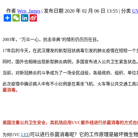
作者
Wen, James
|
发布日期
2020 年 02 月 06 日 13:55
|
分类
U
Share
WeChat
LinkedIn
Sina
Weibo
2003年，“万众一心，抗击非典”的情形仍历历在目。
17年后的今天，在武汉爆发的新型冠状病毒引发的肺炎疫情在短短一
同时，国外也相继出现新型肺炎病例，多国宣布进入公共卫生紧急状态。
当前，对新冠肺炎的斗争成为了一场全民战役，各级政府、组织、单位
此次疫情中确诊病人中有不小比例是在乘坐飞机、火车等公共交通工具
菌消毒。
美国注重公共卫生安全，其机场应用UVC紫外线进行杀菌消毒的方式也
可以进行杀菌消毒呢？它的工作原理是破坏微生物
为何UVC
LED