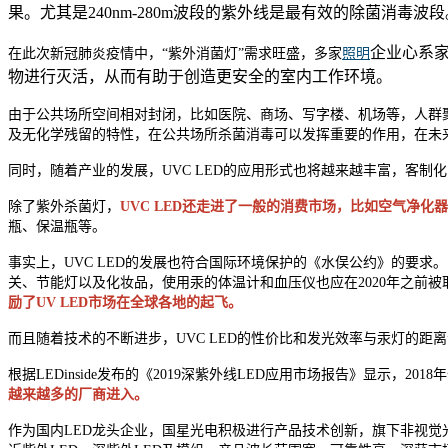
果。尤其是240nm-280m波段的紫外线是最有效的除菌消毒
企业心系
在此次新冠肺炎疫情中，“紫外消菌灯”需求旺盛，多家
照明
物进行灭活，从而有助于创造更安全的室内工作环境。
由于公共场所空间相对封闭，比如医院、商场、写字楼、机场等，人群聚
及无化学残留的特性，在公共场所杀菌消毒可以发挥重要的作用，在未
同时，随着产业的发展，UVC LED的应用形式也将越来越丰富，客
除了紫外杀菌灯，
UVC LED还走进了一般的消费市场，比如空气净
瓶、保温瓶等。
事实上，UVC LED的发展也符合国际环境保护的《水俣公约》的要求
关、节能灯以及化妆品，使用汞的体温计和血压仪也应在2020年之前被
励了UV LED市场在全球各地的起飞。
而且随着技术的不断进步，UVC LED的性价比和发光效率与汞灯的距
根据LEDinside发布的《2019深紫外线LED应用市场报告》显示，2018
越来越多的厂商进入。
作为国内LED龙头企业，国星光电积极进行产品技术创新，旗下非视觉光源