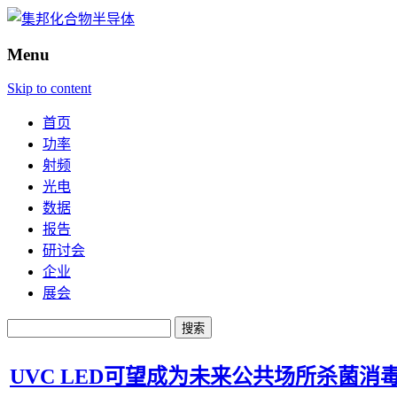
Menu
Skip to content
首页
功率
射频
光电
数据
报告
研讨会
企业
展会
搜
索：
UVC LED可望成为未来公共场所杀菌消毒