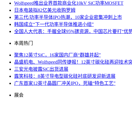
Wolfspeed推出业界首款商业化10kV SiC功率MOSFET
日本电装拟82亿美元收购罗姆
第三代/功率半导体IPO热潮，10家企业密集冲刺上市
韩国成立“下一代功率半导体推进小组”
全国人大代表：手握全球95%镓资源，中国芯片要打“优势
本周热门
聚焦12英寸SiC，16家国内厂商“群雄并起”
晶盛机电、Wolfspeed同传捷报！12英寸碳化硅再迎技术
三安光电披露SiC出货进展
露笑科技：8英寸导电型碳化硅衬底研发迎新进展
广东首家12英寸晶圆厂冲关IPO，死磕“特色工艺”
展会