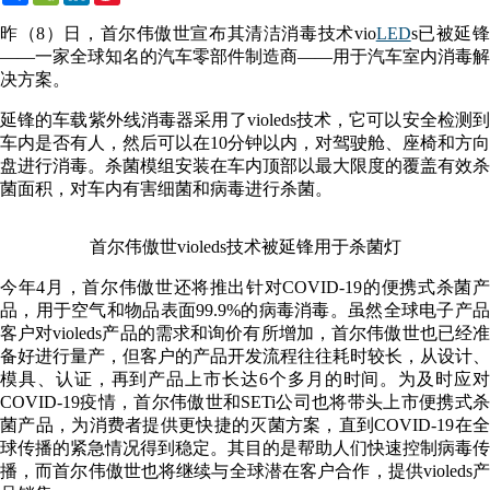
Weibo
昨（8）日，首尔伟傲世宣布其清洁消毒技术vio
LED
s已被延
——一家全球知名的汽车零部件制造商——用于汽车室内消毒解
决方案。
延锋的车载紫外线消毒器采用了violeds技术，它可以安全检测到
车内是否有人，然后可以在10分钟以内，对驾驶舱、座椅和方向
盘进行消毒。杀菌模组安装在车内顶部以最大限度的覆盖有效杀
菌面积，对车内有害细菌和病毒进行杀菌。
首尔伟傲世violeds技术被延锋用于杀菌灯
今年4月，首尔伟傲世还将推出针对COVID-19的便携式杀菌产
品，用于空气和物品表面99.9%的病毒消毒。虽然全球电子产品
客户对violeds产品的需求和询价有所增加，首尔伟傲世也已经准
备好进行量产，但客户的产品开发流程往往耗时较长，从设计、
模具、认证，再到产品上市长达6个多月的时间。为及时应对
COVID-19疫情，首尔伟傲世和SETi公司也将带头上市便携式杀
菌产品，为消费者提供更快捷的灭菌方案，直到COVID-19在全
球传播的紧急情况得到稳定。其目的是帮助人们快速控制病毒传
播，而首尔伟傲世也将继续与全球潜在客户合作，提供violeds产