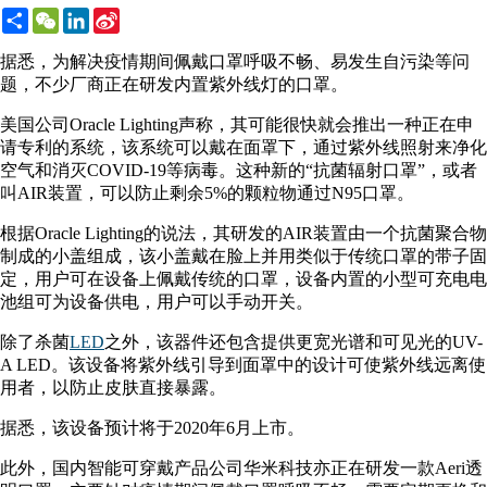
Share
WeChat
LinkedIn
Sina
Weibo
据悉，为解决疫情期间佩戴口罩呼吸不畅、易发生自污染等问
题，不少厂商正在研发内置紫外线灯的口罩。
美国公司Oracle Lighting声称，其可能很快就会推出一种正在申
请专利的系统，该系统可以戴在面罩下，通过紫外线照射来净化
空气和消灭COVID-19等病毒。这种新的“抗菌辐射口罩”，或者
叫AIR装置，可以防止剩余5%的颗粒物通过N95口罩。
根据Oracle Lighting的说法，其研发的AIR装置由一个抗菌聚合物
制成的小盖组成，该小盖戴在脸上并用类似于传统口罩的带子固
定，用户可在设备上佩戴传统的口罩，设备内置的小型可充电电
池组可为设备供电，用户可以手动开关。
除了杀菌
LED
之外，该器件还包含提供更宽光谱和可见光的UV-
A LED。该设备将紫外线引导到面罩中的设计可使紫外线远离使
用者，以防止皮肤直接暴露。
据悉，该设备预计将于2020年6月上市。
此外，国内智能可穿戴产品公司华米科技亦正在研发一款Aeri透