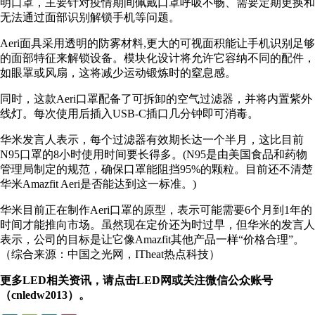
明口罩，主要针对疫情期间佩戴口罩呼吸不畅、需要定期更换和
无法通过面部识别解锁手机等问题。
Aeri面具采用透明的防雾材料,更大的可视面积能让手机识别足够
的面部特征来解锁设备。模块化设计将允许它容纳不同的配件，
如眼罩或风扇，这将减少运动锻炼时的窒息感。
同时，这款Aeri口罩配备了可拆卸的空气过滤器，并将内置紫外
线灯。每次使用后插入USB-C插口几分钟即可消毒。
华米发言人表示，每个过滤器有效期长达一个半月，这比目前
N95口罩的8小时使用时间要长得多。(N95是由美国食品和药物
管理局制定的规范，确保口罩能阻挡95%的颗粒。目前还不清楚
华米Amazfit Aeri是否能达到这一标准。)
华米目前正在制作Aeri口罩的原型，表示可能需要6个月到1年的
时间才能推向市场。虽然现在定价还为时过早，但华米的发言人
表示，公司的目标是让它像Amazfit其他产品一样“价格合理”。
（综合来源：中国之光网，ITheat热点科技）
更多LED相关资讯，请点击LED网或关注微信公众账号
（cnledw2013）。