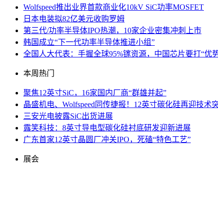
Wolfspeed推出业界首款商业化10kV SiC功率MOSFET
日本电装拟82亿美元收购罗姆
第三代/功率半导体IPO热潮，10家企业密集冲刺上市
韩国成立“下一代功率半导体推进小组”
全国人大代表：手握全球95%镓资源，中国芯片要打“优势
本周热门
聚焦12英寸SiC，16家国内厂商“群雄并起”
晶盛机电、Wolfspeed同传捷报！12英寸碳化硅再迎技术
三安光电披露SiC出货进展
露笑科技：8英寸导电型碳化硅衬底研发迎新进展
广东首家12英寸晶圆厂冲关IPO，死磕“特色工艺”
展会