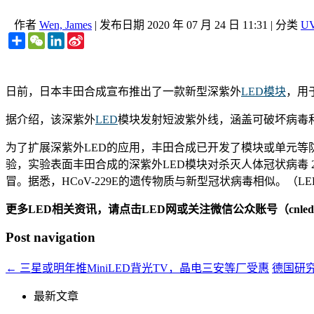
作者
Wen, James
|
发布日期
2020 年 07 月 24 日 11:31
|
分类
U
Share
WeChat
LinkedIn
Sina
Weibo
日前，日本丰田合成宣布推出了一款新型深紫外
LED模块
，用
据介绍，该深紫外
LED
模块发射短波紫外线，涵盖可破坏病毒
为了扩展深紫外LED的应用，丰田合成已开发了模块或单元等防水和散热
验，实验表面丰田合成的深紫外LED模块对杀灭人体冠状病毒 22
冒。据悉，HCoV-229E的遗传物质与新型冠状病毒相似。（LEDinsi
更多LED相关资讯，请点击LED网或关注微信公众账号（cnledw
Post navigation
←
三星或明年推MiniLED背光TV，晶电三安等厂受惠
德国研
最新文章