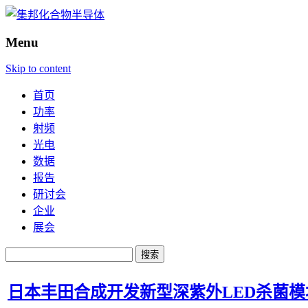
Menu
Skip to content
首页
功率
射频
光电
数据
报告
研讨会
企业
展会
搜
索：
日本丰田合成开发新型深紫外LED杀菌模