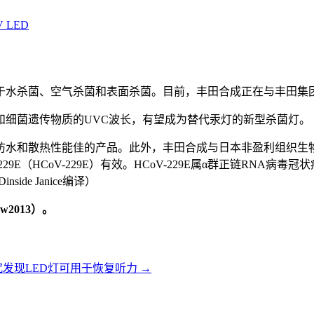
V LED
于水杀菌、空气杀菌和表面杀菌。目前，丰田合成正在与丰田集
和细菌遗传物质的UVC波长，有望成为替代汞灯的新型杀菌灯。
性能佳的产品。此外，丰田合成与日本非盈利组织生物医学科学协会（Bio
9E（HCoV-229E）有效。HCoV-229E属α群正链RNA
de Janice编译）
2013）。
究发现LED灯可用于恢复听力
→