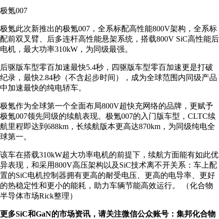
极氪007
极氪此次新推出的极氪007，全系标配高性能800V架构，全系标
配前双叉臂、后多连杆高性能悬架系统，搭载800V SiC高性能后
电机，最大功率310kW，为同级最强。
后驱版车型零百加速最快5.4秒，四驱版车型零百加速更是打破
纪录，最快2.84秒（不含起步时间），成为全球范围内同级产品
中加速最快的纯电轿车。
极氪作为全球第一个全面布局800V超快充网络的品牌，更赋予
极氪007领先同级的续航表现。极氪007的入门版车型，CLTC续
航里程即达到688km，长续航版本更高达870km，为同级纯电全
球第一。
该车在搭载310kW超大功率电机的前提下，续航方面能有如此优
异表现，和采用800V高压架构以及SiC技术离不开关系：车上配
置的SiC电机控制器拥有更高的耐受电压、更高的电导率、更好
的热稳定性和更小的能耗，助力车辆节能高效运行。 （化合物
半导体市场Rick整理）
更多SiC和GaN的市场资讯，请关注微信公众账号：集邦化合物