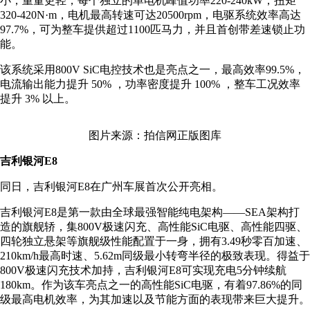
小，重量更轻，每个独立的单电机峰值功率220-240kW，扭矩
320-420N·m，电机最高转速可达20500rpm，电驱系统效率高达
97.7%，可为整车提供超过1100匹马力，并且首创带差速锁止功
能。
该系统采用800V SiC电控技术也是亮点之一，最高效率99.5%，
电流输出能力提升 50% ，功率密度提升 100% ，整车工况效率
提升 3% 以上。
图片来源：拍信网正版图库
吉利银河E8
同日，吉利银河E8在广州车展首次公开亮相。
吉利银河E8是第一款由全球最强智能纯电架构——SEA架构打
造的旗舰轿，集800V极速闪充、高性能SiC电驱、高性能四驱、
四轮独立悬架等旗舰级性能配置于一身，拥有3.49秒零百加速、
210km/h最高时速、5.62m同级最小转弯半径的极致表现。得益于
800V极速闪充技术加持，吉利银河E8可实现充电5分钟续航
180km。作为该车亮点之一的高性能SiC电驱，有着97.86%的同
级最高电机效率，为其加速以及节能方面的表现带来巨大提升。