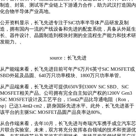
制造、封装、测试等产业链上下游通力合作，助力武汉打造国内
化合物半导体产业高地。
公开资料显示，长飞先进专注于SiC功率半导体产品研发及制
造，拥有国内一流的产线设备和先进的配套系统，具备从外延生
长、器件设计、晶圆制造到模块封测的全流程生产能力和技术研
发能力。、
source：长飞先进
从产能端来看，长飞先进目前可年产6万片6英寸SiC MOSFET或
SBD外延及晶圆、640万只功率模块、1800万只功率单管。
从产品端来看，长飞先进可提供650V到3300V SiC SBD、SiC
MOSFET相关产品。公司拥有完全自主知识产权的1200V Gen3
SiC MOSFET设计及工艺平台，15mΩ产品比导通电阻（Ron，
sp）已达3.4mΩ·cm2，跻身国际先进水平。此外，长飞先进基于
该平台的主驱SiC MOSFET晶圆产品良率达80%。
从合作端来看，去年10月，长飞先进与奇瑞汽车携手成立汽车芯
片联合实验室。未来，双方将充分发挥各自领域的技术和资源优