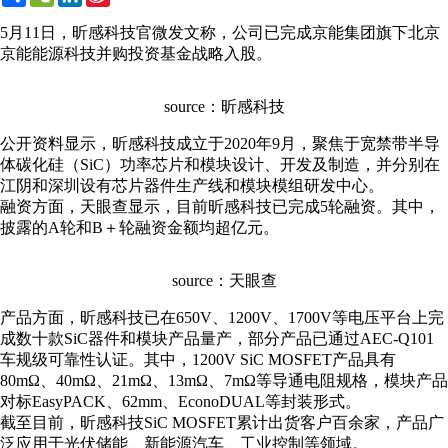
Weibo
5月11日，昕感科技官微发文称，公司已完成京能集团旗下北京
京能能源科技并购投资基金战略入股。
source：昕感科技
公开资料显示，昕感科技成立于2020年9月，聚焦于宽禁带半导
体碳化硅（SiC）功率芯片和模块设计、开发及制造，并分别在
江阴和深圳设有芯片器件生产线和模块模组研发中心。
融资方面，天眼查显示，目前昕感科技已完成5轮融资。其中，
披露的A轮和B＋轮融资金额均超亿元。
source：天眼查
产品方面，昕感科技已在650V、1200V、1700V等电压平台上完
成数十款SiC器件和模块产品量产，部分产品已通过AEC-Q101
车规级可靠性认证。其中，1200V SiC MOSFET产品具有
80mΩ、40mΩ、21mΩ、13mΩ、7mΩ等导通电阻规格，模块产品
对标EasyPACK、62mm、EconoDUAL等封装形式。
截至目前，昕感科技SiC MOSFET累计出货客户百余家，产品广
泛应用于光伏储能、新能源汽车、工业控制等领域。