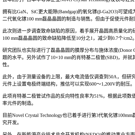
拥有比GaN、SiC更大能隙(Bandgap)的氧化镓(β-Ga2O3)可
二代氧化镓100 mm磊晶晶圆的制造与销售。但由于促使元件耐
此次则进一步调查致命缺陷的原因，着手展开晶圆高质量化的
100 mm磊晶晶圆的致命缺陷降低至10分之1，减少到0.7个/cm2
研究团队也实际进行了磊晶晶圆的膜厚分布与施体浓度(Donor Conc
题的水平。另外试作了10×10 mm的肖特基二极管(SBD)
性。
此外，由于测量设备的上限，最大电流值仅调查到50A，但研究团
元件上设置电极终端结构，推估可以实现600～1,200V的耐压。
此项肖特基二极管试作品的反向特性良率为51%，根据此项数值与
率元件的制造。
目前Novel Crystal Technology也已着手进行
究开发。
另外，在新能源产业技术总合开发机构(NEDO)的推动事业方面，目