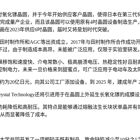
nology成功量产4吋氧化镓晶圆，并于今年开始供应客户晶圆，使得日
家完成量产企业，而且该晶圆可以使用原有4吋晶圆设备制造生产
logy还计画在2023年供应6吋晶圆，届时又将是划时代突破。
本电子零部件企业田村制作所和AGC等出资成立，2017年与田村制作所
晶圆，不过，由于制造成本高昂，未能被广泛应用，仅限于实验室研发
飘移饱和速度快、介电常数小、极高崩溃电压、热稳定性好且耐
控制电力，未来一旦价格来到甜蜜点，可广泛应用于电动车及太
划投资约为20亿日元，向其公司工厂添加设备，到 2025 年，建成年产 20,
ystal Technology还将引进用于在晶圆上外延生长氧化
耗降低和高耐压。其特点是能够通过熔融法生长块状单晶并有效
，从而显著降低了成本。
表与佐贺大学共同开发了一项相较于既有制品，致命缺陷减少至10分之1之第3代氧化