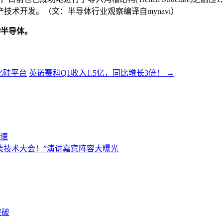
产技术开发。（文：半导体行业观察编译自mynavi）
物半导体。
化硅平台
英诺赛科Q1收入1.5亿，同比增长3倍！
→
速
进封装技术大会！”演讲嘉宾阵容大曝光
突破