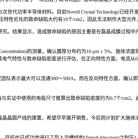
望成为次世代功率半导体材料。目前Novell Crystal Techno
压特性劣化的致命缺陷大约有10个/cm2，因此无法制作大型元件
研究。结果显示，造成致命缺陷的原因主要是在磊晶成膜过程中
。
entration)的测量，确认膜厚分布约为10 μm ± 5%、施体浓度
，并就其电气特性与致命缺陷密度进行评估，在正向特性方面，电流
队表示最大可以流通300～500A。而在反向特性方面，确认即使
实证中使用的电极尺寸推算出致命缺陷密度约为0.7个/cm2。
第3代氧化镓100mm磊晶晶圆产线的建置，希望尽早展开销售，今后则计
前也已成功地进行了导入沟槽结构(Trench Structure)之