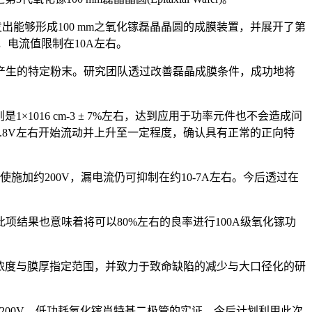
logy已经开发出能够形成100 mm之氧化镓磊晶晶圆的成膜装置，并展开了第
，电流值限制在10A左右。
产生的特定粉末。研究团队透过改善磊晶成膜条件，成功地将
则是1×1016 cm-3 ± 7%左右，达到应用于功率元件也不会造成问
从0.8V左右开始流动并上升至一定程度，确认具有正常的正向特
施加约200V，漏电流仍可抑制在约10-7A左右。今后透过在
此项结果也意味着将可以80%左右的良率进行100A级氧化镓功
划扩大施体浓度与膜厚指定范围，并致力于致命缺陷的减少与大口径化的研
耐压1,200V、低功耗氧化镓肖特基二极管的实证。今后计划利用此次