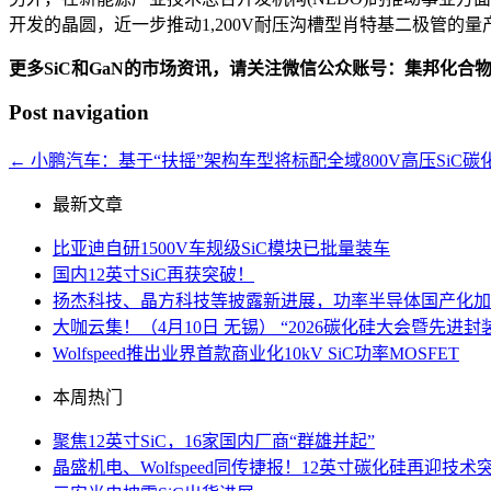
开发的晶圆，近一步推动1,200V耐压沟槽型肖特基二极管的量
更多SiC和GaN的市场资讯，请关注微信公众账号：集邦化合
Post navigation
←
小鹏汽车：基于“扶摇”架构车型将标配全域800V高压SiC碳
最新文章
比亚迪自研1500V车规级SiC模块已批量装车
国内12英寸SiC再获突破！
扬杰科技、晶方科技等披露新进展，功率半导体国产化加
大咖云集！（4月10日 无锡） “2026碳化硅大会暨先
Wolfspeed推出业界首款商业化10kV SiC功率MOSFET
本周热门
聚焦12英寸SiC，16家国内厂商“群雄并起”
晶盛机电、Wolfspeed同传捷报！12英寸碳化硅再迎技术