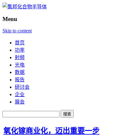
Menu
Skip to content
首页
功率
射频
光电
数据
报告
研讨会
企业
展会
搜
索：
氧化镓商业化，迈出重要一步