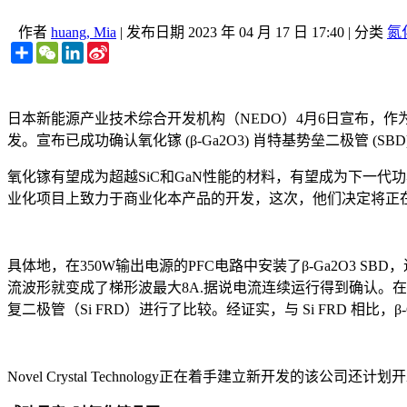
作者
huang, Mia
|
发布日期
2023 年 04 月 17 日 17:40
|
分类
氮
Share
WeChat
LinkedIn
Sina
Weibo
日本新能源产业技术综合开发机构（NEDO）4月6日宣布，作为NEDO
发。宣布已成功确认氧化镓 (β-Ga2O3) 肖特基势垒二极管 (SB
氧化镓有望成为超越SiC和GaN性能的材料，有望成为下一代功率半导体
业化项目上致力于商业化本产品的开发，这次，他们决定将正在开
具体地，在350W输出电源的PFC电路中安装了β-Ga2O3
流波形就变成了梯形波最大8A.据说电流连续运行得到确认。
复二极管（Si FRD）进行了比较。经证实，与 Si FRD 相比，β-G
Novel Crystal Technology正在着手建立新开发的该公