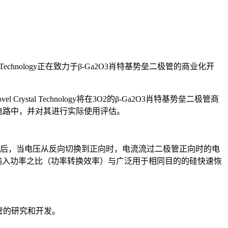
echnology正在致力于β-Ga2O3肖特基势垒二极管的商业化开
l Technology将在3O2的β-Ga2O3肖特基势垒二极管商
）电路中，并对其进行实际使用评估。
电压，此后，当电压从反向切换到正向时，电流流过二极管正向时的电
输入功率之比（功率转换效率）与广泛用于相同目的的硅快速恢
晶体管的研究和开发。