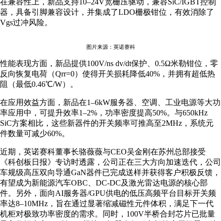
在兼容性上，新品支持10–24V宽栅压驱动，兼容SiC/IGBT控制
器，具备引脚兼容设计，并集成了LDO栅极钳位，有效消除了
Vgs过冲风险。
图片来源：英诺赛科
性能表现方面，新品提供100V/ns dv/dt保护、0.5Ω米勒钳位，零
反向恢复电荷（Qrr=0）使得开关损耗降低40%，并拥有超低热
阻（最低0.46℃/W）。
在应用效益方面，新品在1–6kW服务器、空调、工业电源等大功
率应用中，可提升效率1–2%，功率密度提高50%。与650kHz
SiC方案相比，这些新器件的开关频率可推高至2MHz，系统元
件数量可减少60%。
近期，英诺赛科董事长骆薇薇与CEO吴金刚在苏州总部接受
《科创板日报》专访时透露，公司正在三大方向加速迭代，公司
车规级高压双向导通GaN器件已完成送样并获得客户积极反馈，
有望成为新能源汽车OBC、DC-DC及激光雷达电源的核心部
件。另外，面向AI服务器/GPU供电的低压高频平台目标开关频
率达8–10MHz，旨在通过显著缩减磁性元件体积，满足下一代
机柜对极致功率密度的需求。同时，100V半桥合封芯片已批量