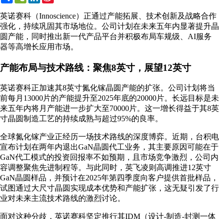
Weibo
英诺赛科（Innoscience）正通过产能拓展、技术创新及战略合作
强化，持续巩固其市场地位。公司计划在未来五年内显著提升晶
圆产能，同时推出新一代产品平台并积极布局车规级、AI服务
器等高增长应用市场。
产能布局与技术路线：聚焦8英寸，展望12英寸
英诺赛科正加速其8英寸氮化镓晶圆产能的扩张。公司计划将当
前每月13000片的产能提升至2025年底的20000片。长远目标是未
来五年内将月产能进一步扩大至70000片。这一增长得益于其8英
寸晶圆制造工艺的持续成熟与超过95%的良率。
全球氮化镓产业正经历一场技术路线的深度博弈。近期，台积电
宣布计划在两年内退出GaN晶圆代工业务，其主要原因可能在于
GaN代工模式的投资回报率不如预期，且市场竞争激烈，公司内
容调整聚焦先进制程等。与此同时，英飞凌则高调推进12英寸
GaN晶圆样品，并预计在2025年第四季度向客户提供首批样品，
试图通过大尺寸晶圆实现成本优势和产能扩张，这无疑引发了行
业对未来主流技术路线的激烈讨论。
面对这种分歧，英诺赛科坚定推行其IDM（设计-制造-封测一体