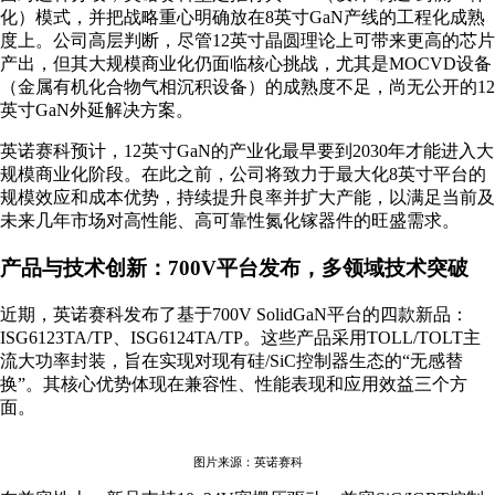
化）模式，并把战略重心明确放在8英寸GaN产线的工程化成熟
度上。公司高层判断，尽管12英寸晶圆理论上可带来更高的芯片
产出，但其大规模商业化仍面临核心挑战，尤其是MOCVD设备
（金属有机化合物气相沉积设备）的成熟度不足，尚无公开的12
英寸GaN外延解决方案。
英诺赛科预计，12英寸GaN的产业化最早要到2030年才能进入大
规模商业化阶段。在此之前，公司将致力于最大化8英寸平台的
规模效应和成本优势，持续提升良率并扩大产能，以满足当前及
未来几年市场对高性能、高可靠性氮化镓器件的旺盛需求。
产品与技术创新：700V平台发布，多领域技术突破
近期，英诺赛科发布了基于700V SolidGaN平台的四款新品：
ISG6123TA/TP、ISG6124TA/TP。这些产品采用TOLL/TOLT主
流大功率封装，旨在实现对现有硅/SiC控制器生态的“无感替
换”。其核心优势体现在兼容性、性能表现和应用效益三个方
面。
图片来源：英诺赛科