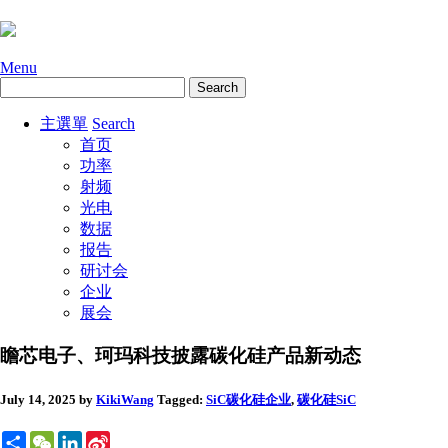
Menu
主選單
Search
首页
功率
射频
光电
数据
报告
研讨会
企业
展会
瞻芯电子、珂玛科技披露碳化硅产品新动态
July 14, 2025
by
KikiWang
Tagged:
SiC碳化硅
企业
,
碳化硅SiC
Share
WeChat
LinkedIn
Sina