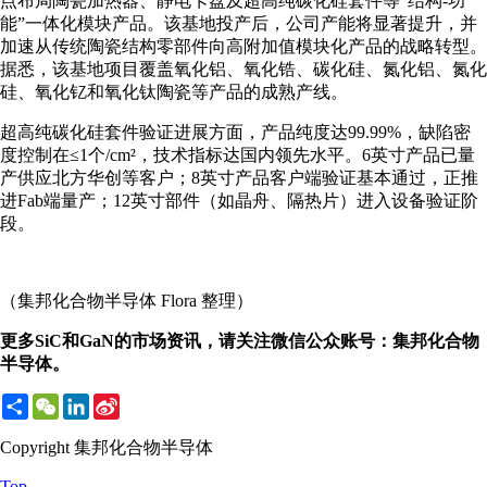
点布局陶瓷加热器、静电卡盘及超高纯碳化硅套件等“结构-功
能”一体化模块产品。该基地投产后，公司产能将显著提升，并
加速从传统陶瓷结构零部件向高附加值模块化产品的战略转型。
据悉，该基地项目覆盖氧化铝、氧化锆、碳化硅、氮化铝、氮化
硅、氧化钇和氧化钛陶瓷等产品的成熟产线。
超高纯碳化硅套件验证进展方面，产品纯度达99.99%，缺陷密
度控制在≤1个/cm²，技术指标达国内领先水平。6英寸产品已量
产供应北方华创等客户；8英寸产品客户端验证基本通过，正推
进Fab端量产；12英寸部件（如晶舟、隔热片）进入设备验证阶
段。
（集邦化合物半导体 Flora 整理）
更多SiC和GaN的市场资讯，请关注微信公众账号：集邦化合物
半导体。
Share
WeChat
LinkedIn
Sina
Weibo
Copyright 集邦化合物半导体
Top