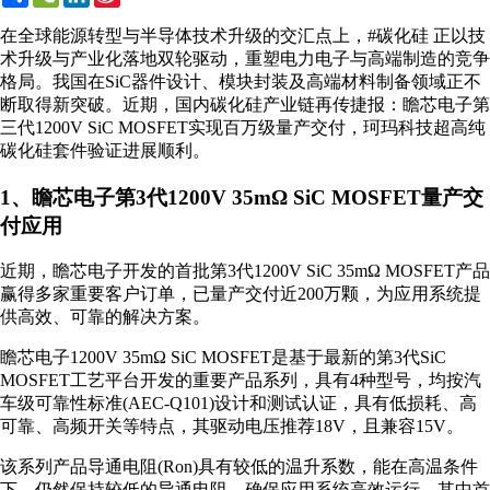
Weibo
在全球能源转型与半导体技术升级的交汇点上，#碳化硅 正以技
术升级与产业化落地双轮驱动，重塑电力电子与高端制造的竞争
格局。我国在SiC器件设计、模块封装及高端材料制备领域正不
断取得新突破。近期，国内碳化硅产业链再传捷报：瞻芯电子第
三代1200V SiC MOSFET实现百万级量产交付，珂玛科技超高纯
碳化硅套件验证进展顺利。
1、瞻芯电子第3代1200V 35mΩ SiC MOSFET量产交
付应用
近期，瞻芯电子开发的首批第3代1200V SiC 35mΩ MOSFET产品
赢得多家重要客户订单，已量产交付近200万颗，为应用系统提
供高效、可靠的解决方案。
瞻芯电子1200V 35mΩ SiC MOSFET是基于最新的第3代SiC
MOSFET工艺平台开发的重要产品系列，具有4种型号，均按汽
车级可靠性标准(AEC-Q101)设计和测试认证，具有低损耗、高
可靠、高频开关等特点，其驱动电压推荐18V，且兼容15V。
该系列产品导通电阻(Ron)具有较低的温升系数，能在高温条件
下，仍然保持较低的导通电阻，确保应用系统高效运行。其中首