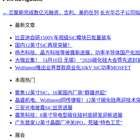
←
芯聚能完成数亿元融资，吉利、美的在列
长光华芯子公司
最新文章
比亚迪自研1500V车规级SiC模块已批量装车
国内12英寸SiC再获突破！
扬杰科技、晶方科技等披露新进展，功率半导体国产化加
大咖云集！（4月10日 无锡） “2026碳化硅大会暨先
Wolfspeed推出业界首款商业化10kV SiC功率MOSFET
本周热门
聚焦12英寸SiC，16家国内厂商“群雄并起”
晶盛机电、Wolfspeed同传捷报！12英寸碳化硅再迎技术
三安光电披露SiC出货进展
露笑科技：8英寸导电型碳化硅衬底研发迎新进展
广东首家12英寸晶圆厂冲关IPO，死磕“特色工艺”
展会