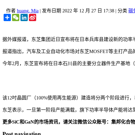
作者
huang, Mia
|
发布日期
2022 年 12 月 27 日 17:38
|
分类
碳
Share
WeChat
LinkedIn
Sina
Weibo
据外媒报道，东芝集团近日宣布将在日本兵库县建设新的功率半
报道指出，汽车及工业自动化市场对东芝MOSFET等主打产
今年2月，东芝宣布将在日本石川县的主要分立器件生产基地（
该12吋晶圆厂（100%使用再生能源）建造将分两个阶段进行
东芝表示，一旦第一阶段产能满载，旗下功率半导体产能将达到2021
更多SiC和GaN的市场资讯，请关注微信公众账号：集邦化合
Post navigation