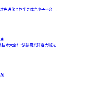
拟建先进化合物半导体光电子平台
→
速
进封装技术大会！”演讲嘉宾阵容大曝光
突破