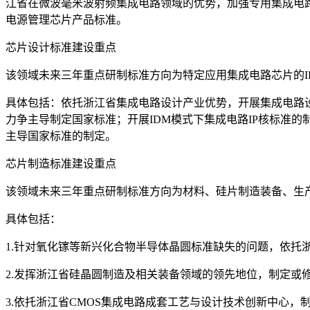
江省在微波毫米波射频集成电路领域的优势，加强专用集成电路
电源管理芯片产品标准。
芯片设计标准建设重点
该领域未来三年重点研制标准方向为特定应用集成电路芯片的I
具体包括：依托浙江省集成电路设计产业优势，开展集成电路设
力争主导制定国家标准；开展IDM模式下集成电路IP核标准的
主导国家标准的制定。
芯片制造标准建设重点
该领域未来三年重点研制标准方向为材料、硅片制造装备、生
具体包括：
1.针对氧化镓等新兴化合物半导体晶圆标准缺失的问题，依
2.发挥浙江省硅晶圆制造及相关装备领域的领先地位，制定或
3.依托浙江省CMOS集成电路成套工艺与设计技术创新中心