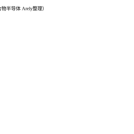
导体 Arely整理）