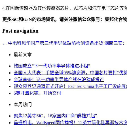
4.在图像传感器及其他传感器芯片、AI芯片和汽车电子芯片等
更多SiC和GaN的市场资讯，请关注微信公众账号：集邦化合
Post navigation
←
中电科风华国产第三代半导体缺陷检测设备出货
湖南三安：
最新文章
韩国成立“下一代功率半导体推进小组”
全国人大代表：手握全球95%镓资源，中国芯片要打“优势
全球首条！这一功率半导体产线在沪建成投产
观众预登记通道正式开启！Fac Tec China电子工厂
6英寸氧化镓，开始交付
本周热门
聚焦12英寸SiC，16家国内厂商“群雄并起”
晶盛机电、Wolfspeed同传捷报！12英寸碳化硅再迎技术