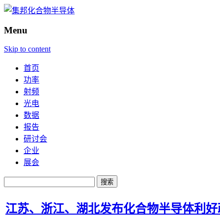
Menu
Skip to content
首页
功率
射频
光电
数据
报告
研讨会
企业
展会
搜
索：
江苏、浙江、湖北发布化合物半导体利好