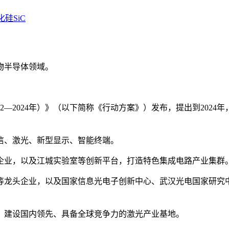
化硅SiC
物半导体领域。
2―2024年）》（以下简称《行动方案》）发布，提出到202
信、激光、新型显示、智能终端。
企业，以及江城实验室等创新平台，打造特色集成电路产业集群
等龙头企业，以及国家信息光电子创新中心、武汉光电国家研究
，建设国内领先、具备全球竞争力的激光产业基地。