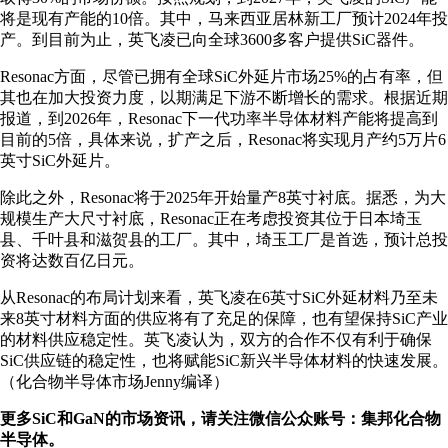
将是现有产能的10倍。其中，马来西亚居林新工厂预计2024年投
产。到目前为止，英飞凌已向全球3600多客户提供SiC器件。
Resonac方面，尽管已拥有全球SiC外延片市场25%的占有率，但
其也在加大投资力度，以期满足下游不断增长的需求。根据近期
报道，到2026年，Resonac下一代功率半导体材料产能将提高到
目前的5倍，具体来说，扩产之后，Resonac将实现月产约5万片6
英寸SiC外延片。
除此之外，Resonac将于2025年开始量产8英寸衬底。据悉，为大
规模生产大尺寸衬底，Resonac正在考虑投资其位于日本埼玉
县、千叶县和滋贺县的工厂。其中，埼玉工厂是首选，预计总投
资将达数百亿日元。
从Resonac的布局计划来看，英飞凌在6英寸SiC外延材料乃至未
来8英寸材料方面的供应将有了充足的保障，也有望保持SiC产业
的材料供应稳定性。英飞凌认为，双方的合作不仅有利于确保
SiC供应链的稳定性，也将赋能SiC新兴半导体材料的快速发展。
（化合物半导体市场Jenny编译）
更多SiC和GaN的市场资讯，请关注微信公众账号：集邦化合物
半导体。