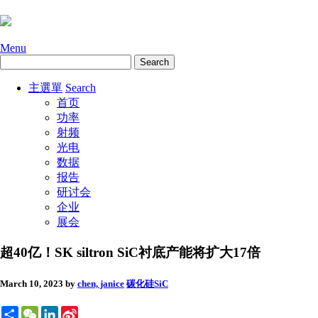
Menu
主選單
Search
首页
功率
射频
光电
数据
报告
研讨会
企业
展会
超40亿！SK siltron SiC衬底产能将扩大17倍
March 10, 2023
by
chen, janice
碳化硅SiC
Share
WeChat
LinkedIn
Sina