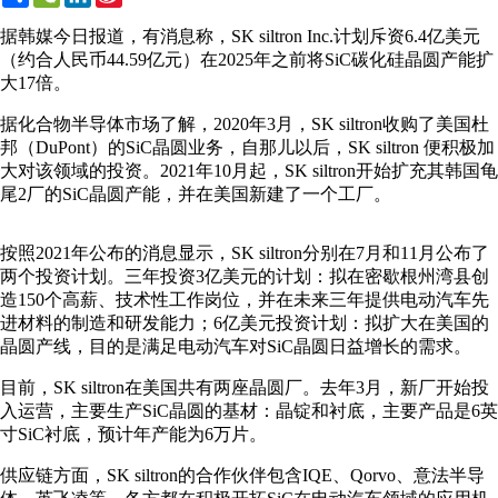
Weibo
据韩媒今日报道，有消息称，SK siltron Inc.计划斥资6.4亿美元
（约合人民币44.59亿元）在2025年之前将SiC碳化硅晶圆产能扩
大17倍。
据化合物半导体市场了解，2020年3月，SK siltron收购了美国杜
邦（DuPont）的SiC晶圆业务，自那儿以后，SK siltron 便积极加
大对该领域的投资。2021年10月起，SK siltron开始扩充其韩国龟
尾2厂的SiC晶圆产能，并在美国新建了一个工厂。
按照2021年公布的消息显示，SK siltron分别在7月和11月公布了
两个投资计划。三年投资3亿美元的计划：拟在密歇根州湾县创
造150个高薪、技术性工作岗位，并在未来三年提供电动汽车先
进材料的制造和研发能力；6亿美元投资计划：拟扩大在美国的
晶圆产线，目的是满足电动汽车对SiC晶圆日益增长的需求。
目前，SK siltron在美国共有两座晶圆厂。去年3月，新厂开始投
入运营，主要生产SiC晶圆的基材：晶锭和衬底，主要产品是6英
寸SiC衬底，预计年产能为6万片。
供应链方面，SK siltron的合作伙伴包含IQE、Qorvo、意法半导