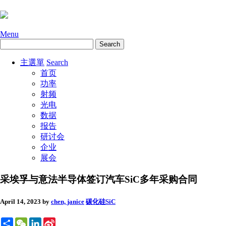
Menu
主選單
Search
首页
功率
射频
光电
数据
报告
研讨会
企业
展会
采埃孚与意法半导体签订汽车SiC多年采购合同
April 14, 2023
by
chen, janice
碳化硅SiC
Share
WeChat
LinkedIn
Sina