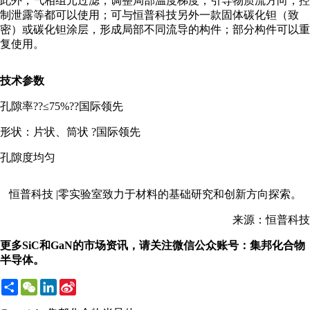
此外，气相组元过滤，调整局部温度梯度，引导物质流方向，控
制泄露等都可以使用；可与恒普科技另外一款固体碳化钽（致
密）或碳化钽涂层，形成局部不同流导的构件；部分构件可以重
复使用。
技术参数
孔隙率??≤75%??国际领先
形状：片状、筒状 ?国际领先
孔隙度均匀
恒普科技 |零实验室致力于材料的基础研究和创新方向探索。
来源：恒普科技
更多SiC和GaN的市场资讯，请关注微信公众账号：集邦化合物
半导体。
Share
WeChat
LinkedIn
Sina
Weibo