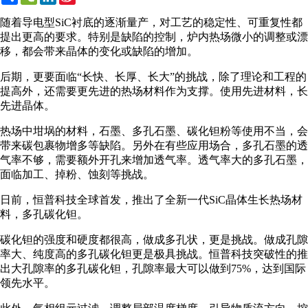
Weibo
随着导电型SiC衬底的逐渐量产，对工艺的稳定性、可重复性都
提出更高的要求。特别是缺陷的控制，炉内热场微小的调整或漂
移，都会带来晶体的变化或缺陷的增加。
后期，更要面临“长快、长厚、长大”的挑战，除了理论和工程的
提高外，还需要更先进的热场材料作为支撑。使用先进材料，长
先进晶体。
热场中坩埚的材料，石墨、多孔石墨、碳化钽粉等使用不当，会
带来碳包裹物增多等缺陷。另外在有些应用场合，多孔石墨的透
气率不够，需要额外开孔来增加透气率。透气率大的多孔石墨，
面临加工、掉粉、蚀刻等挑战。
日前，恒普科技全球首发，推出了全新一代SiC晶体生长热场材
料，多孔碳化钽。
碳化钽的强度和硬度都很高，做成多孔状，更是挑战。做成孔隙
率大、纯度高的多孔碳化钽更是极具挑战。恒普科技突破性的推
出大孔隙率的多孔碳化钽，孔隙率最大可以做到75%，达到国际
领先水平。