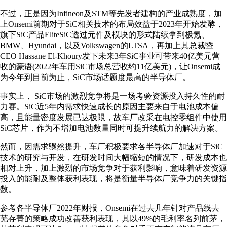
不过，正是因为Infineon及STM等先发者建构的产业成熟度，加
上Onsemi前期对于SiC相关技术的布局效益于2023年开始发酵，
旗下SiC产品EliteSiC透过元件及模块的形式陆续拿到极氪、
BMW、Hyundai，以及Volkswagen的LTSA，再加上其总裁暨
CEO Hassane El-Khoury发下未来3年SiC事业可带来40亿美元营
收的豪语(2022年车用SiC市场总营收约11亿美元)，让Onsemi成
为今年到目前为止，SiC市场话题度最高的半导体厂。
事实上， SiC市场的激烈竞争将是一场考验资源投入持久性的耐
力赛。SiC近5年内需求快速成长的原因主要来自于电池成本偏
高，且能量密度发展已达极限，故车厂改采在电控零组件中使用
SiC芯片，作为不增加电池数量同时可提升续航力的解决方案。
然而，因需求骤然提升，车厂积极要求各半导体厂加速对于SiC
技术的研究与开发，在研发时间大幅缩短的情况下，研发成本也
相对上升，加上激烈的市场竞争对于获利影响，意味着研发资源
投入的能耐及整体获利表现，将是衡量半导体厂竞争力的关键指
数。
参考各半导体厂2022年财报，Onsemi在过去几年针对产品线去
芜存菁的策略成功改善获利表现，其以49%的毛利率名列前茅，