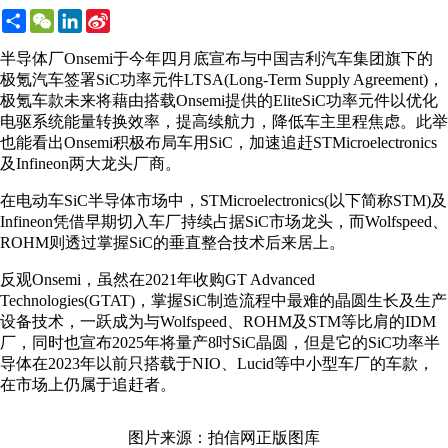
Share
WeChat
LinkedIn
Sina
Weibo
半导体厂Onsemi于今年四月底宣布与中国吉利汽车集团旗下的
极氪汽车签署SiC功率元件LTSA(Long-Term Supply Agreement)，
极氪车款未来将藉由搭载Onsemi提供的EliteSiC功率元件以优化
电驱系统能量转换效率，提高续航力，降低车主里程焦虑。此举
也能看出Onsemi积极布局车用SiC，加速追赶STMicroelectronics
及Infineon两大龙头厂商。
在电动车SiC半导体市场中，STMicroelectronics(以下简称STM)及
Infineon凭借早期切入车厂持续占据SiC市场龙头，而Wolfspeed、
ROHM则透过掌握SiC的垂直整合技术后来居上。
反观Onsemi，虽然在2021年收购GT Advanced
Technologies(GTAT)，掌握SiC制造流程中最难的晶圆生长及生产
设备技术，一跃成为与Wolfspeed、ROHM及STM等比肩的IDM
厂，同时也宣布2025年将量产8吋SiC晶圆，但是它的SiC功率半
导体在2023年以前只搭载于NIO、Lucid等中小型车厂的车款，
在市场上仍属于追赶者。
图片来源：拍信网正版图库