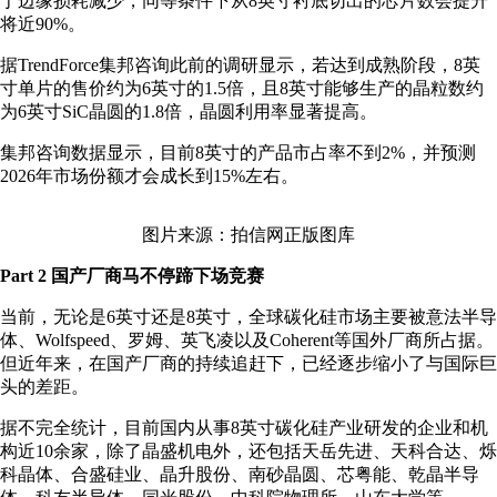
于边缘损耗减少，同等条件下从8英寸衬底切出的芯片数会提升
将近90%。
据TrendForce集邦咨询此前的调研显示，若达到成熟阶段，8英
寸单片的售价约为6英寸的1.5倍，且8英寸能够生产的晶粒数约
为6英寸SiC晶圆的1.8倍，晶圆利用率显著提高。
集邦咨询数据显示，目前8英寸的产品市占率不到2%，并预测
2026年市场份额才会成长到15%左右。
图片来源：拍信网正版图库
Part 2 国产厂商马不停蹄下场竞赛
当前，无论是6英寸还是8英寸，全球碳化硅市场主要被意法半导
体、Wolfspeed、罗姆、英飞凌以及Coherent等国外厂商所占据。
但近年来，在国产厂商的持续追赶下，已经逐步缩小了与国际巨
头的差距。
据不完全统计，目前国内从事8英寸碳化硅产业研发的企业和机
构近10余家，除了晶盛机电外，还包括天岳先进、天科合达、烁
科晶体、合盛硅业、晶升股份、南砂晶圆、芯粤能、乾晶半导