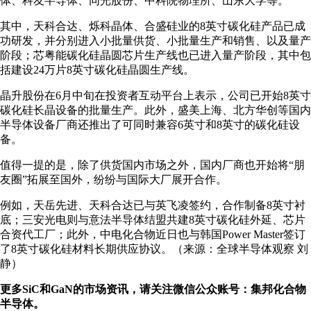
体、科友半导体、同光股份、中科院物理所、山东大学等。
其中，天科合达、烁科晶体、合盛硅业的8英寸碳化硅产品已成
功研发，并分别进入小批量供货、小批量生产和销售、以及量产
阶段；芯粤能碳化硅晶圆芯片生产线也已进入量产阶段，其中包
括建设24万片8英寸碳化硅晶圆生产线。
晶升股份在6月中旬在投资者互动平台上表示，公司已开始8英寸
碳化硅长晶设备的批量生产。此外，盛美上海、北方华创等国内
半导体设备厂商还推出了可同时兼容6英寸和8英寸的碳化硅设
备。
值得一提的是，除了供货国内市场之外，国内厂商也开始将“朋
友圈”拓展至国外，纷纷与国际大厂展开合作。
例如，天岳先进、天科合达已与英飞凌签约，合作制备8英寸衬
底；三安光电则与意法半导体结盟共建8英寸碳化硅外延、芯片
合资代工厂；此外，中电化合物近日也与韩国Power Master签订
了8英寸碳化硅材料长期供应协议。（来源：全球半导体观察 刘
静）
更多SiC和GaN的市场资讯，请关注微信公众账号：集邦化合物
半导体。