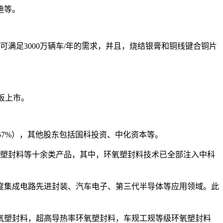
迪等。
可满足3000万辆车/年的需求，并且，烧结银膏和铜线键合铜片
板上市。
.57%），其他股东包括国科投资、中化资本等。
环氧塑封料等十余类产品，其中，环氧塑封料技术已全部注入中科
度集成电路先进封装、汽车电子、第三代半导体等应用领域。此
氧塑封料，超高导热率环氧塑封料，车规工规等级环氧塑封料