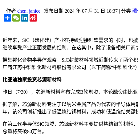
作者
chen, janice
|
发布日期
2024 年 07 月 31 日 18:37
|
分类
碳
Share
WeChat
LinkedIn
Sina
Weibo
近年来，SiC（碳化硅）产业在持续迎接旺盛需求的同时，也
继续享受产业正面发展的红利。在这其中，除了设备相关厂商之
据集邦化合物半导体观察，SiC封装材料领域近期传来了两个
厂商江苏中科科化新材料股份有限公司（以下简称“中科科化”）
比亚迪独家投资芯源新材料
昨日（7/30），芯源新材料宣布完成B轮融资，本轮融资由比
据了解，芯源新材料专注于以纳米金属产品为代表的半导体用散
年，该公司创新推出了低温烧结铜材料，成功将低温烧结关键技
在第三代半导体SiC领域，芯源新材料主要提供烧结银等材料
总量将突破80万台。