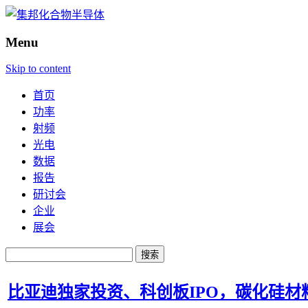
Menu
Skip to content
首页
功率
射频
光电
数据
报告
研讨会
企业
展会
搜
索：
比亚迪独家投资、科创板IPO，碳化硅材