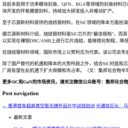
目前多款用于功率模块封装、QFN、BGA等领域的封装材料已
块开发的环氧模塑封料，持续加大研发投入并推动扩产。
至于芯源新材料提供的烧结银材料，在SiC领域的降本方面扮
据芯源新材料介绍，烧结银材料是SiC芯片的“最佳搭档”，
以实现在裸铜DBC/AMB上进行芯片烧结，能够简化制程，降
在烧结银材料领域，国际市场上以贺利氏为代表。该公司去年底通过
除了国产替代的机遇和降本的大势所趋之外，结合SiC衬底和
厂商有望在此机遇下扩大规模和市占率。（文：集邦化合物半导体
更多SiC和GaN的市场资讯，请关注微信公众账号：集邦化合
Post navigation
←
香港首条超高真空氮化镓外延片中试线启动
光通信巨头：马
最新文章