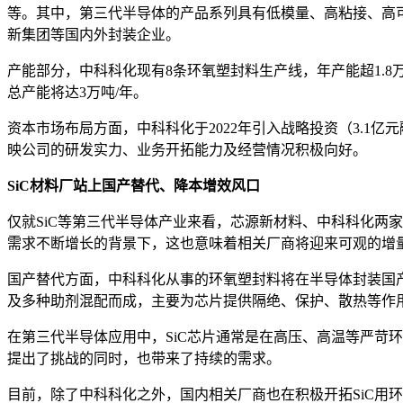
等。其中，第三代半导体的产品系列具有低模量、高粘接、高可
新集团等国内外封装企业。
产能部分，中科科化现有8条环氧塑封料生产线，年产能超1.8万
总产能将达3万吨/年。
资本市场布局方面，中科科化于2022年引入战略投资（3.
映公司的研发实力、业务开拓能力及经营情况积极向好。
SiC材料厂站上国产替代、降本增效风口
仅就SiC等第三代半导体产业来看，芯源新材料、中科科化两
需求不断增长的背景下，这也意味着相关厂商将迎来可观的增
国产替代方面，中科科化从事的环氧塑封料将在半导体封装国
及多种助剂混配而成，主要为芯片提供隔绝、保护、散热等作用
在第三代半导体应用中，SiC芯片通常是在高压、高温等严苛
提出了挑战的同时，也带来了持续的需求。
目前，除了中科科化之外，国内相关厂商也在积极开拓SiC用环