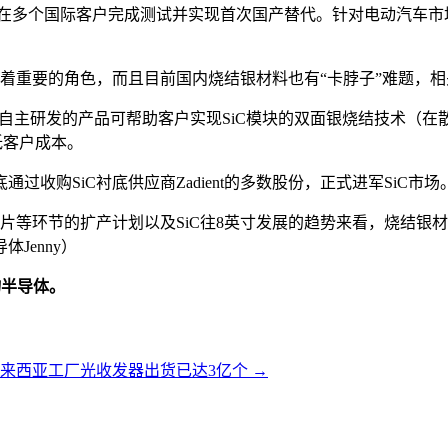
在多个国际客户完成测试并实现首次国产替代。针对电动汽车市场
演着重要的角色，而且目前国内烧结银材料也有“卡脖子”难题，
而其自主研发的产品可帮助客户实现SiC模块的双面银烧结技术（
低客户成本。
收购SiC衬底供应商Zadient的多数股份，正式进军SiC市场
芯片等环节的扩产计划以及SiC往8英寸发展的趋势来看，烧结
Jenny）
物半导体。
来西亚工厂光收发器出货已达3亿个
→