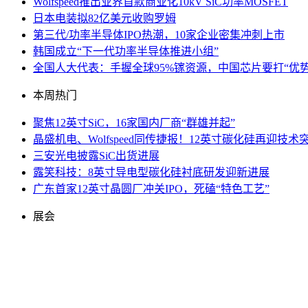
Wolfspeed推出业界首款商业化10kV SiC功率MOSFET
日本电装拟82亿美元收购罗姆
第三代/功率半导体IPO热潮，10家企业密集冲刺上市
韩国成立“下一代功率半导体推进小组”
全国人大代表：手握全球95%镓资源，中国芯片要打“优势
本周热门
聚焦12英寸SiC，16家国内厂商“群雄并起”
晶盛机电、Wolfspeed同传捷报！12英寸碳化硅再迎技术
三安光电披露SiC出货进展
露笑科技：8英寸导电型碳化硅衬底研发迎新进展
广东首家12英寸晶圆厂冲关IPO，死磕“特色工艺”
展会