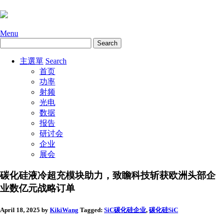
Menu
主選單
Search
首页
功率
射频
光电
数据
报告
研讨会
企业
展会
碳化硅液冷超充模块助力，致瞻科技斩获欧洲头部企
业数亿元战略订单
April 18, 2025
by
KikiWang
Tagged:
SiC碳化硅
企业
,
碳化硅SiC