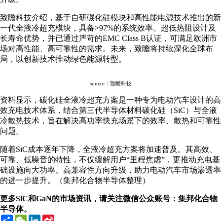
致瞻科技介绍，基于自研碳化硅模块和高性能电源技术推出的新
一代全液冷超充模块，具备>97%的系统效率、超低热阻设计及
长寿命优势，并已通过严苛的EMC Class B认证，可满足欧洲市
场对高性能、高可靠性的需求。未来，致瞻将持续深化全球布
局，以创新技术推动绿色能源转型。
source：致瞻科技
资料显示，碳化硅全液冷超充方案是一种专为电动汽车设计的高
效充电技术体系，结合第三代半导体材料碳化硅（SiC）与全液
冷散热技术，旨在解决高功率快充场景下的效率、散热和可靠性
问题。
随着SiC成本逐年下降，全液冷超充方案将加速普及。其高效、
可靠、低噪音的特性，不仅缓解用户“里程焦虑”，更推动充电基
础设施向大功率、高兼容性方向升级，助力电动汽车市场渗透率
的进一步提升。（集邦化合物半导体整理）
更多SiC和GaN的市场资讯，请关注微信公众账号：集邦化合物
半导体。
Share
WeChat
LinkedIn
Sina