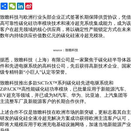
Share
WeChat
LinkedIn
Sina
Weibo
致瞻科技与欧洲行业头部企业正式签署长期保障供货协议，凭借
高可靠性碳化硅功率模块技术和液冷超充系统集成能力，成为该
客户在超充领域的核心供应商，将以确定性产能锁定方式在未来
数年内持续供应价值数亿元的碳化硅液冷超充模块。
source：致瞻科技
据悉，致瞻科技（上海）有限公司是一家聚焦于碳化硅半导体器
件和先进电驱系统的高科技公司，先后获得高新技术企业、国家
级专精特新“小巨人”认定等荣誉。
致瞻科技推出多款SiCTeX™系列碳化硅先进电驱系统和
ZiPACK™高性能碳化硅功率模块，已批量应用于新能源汽车、
EV超充等领域，并已成为M汽车、华为、比亚迪、上汽集团等
主流整车厂及新能源客户的长期合作伙伴。
上述合作不仅是致瞻科技在欧洲市场的新突破，更标志着其自主
研发的碳化硅全液冷超充解决方案成功获得欧洲主流客户认可，
即将大规模应用于欧洲充电基础设施网络，加速当地新能源产业
升级。