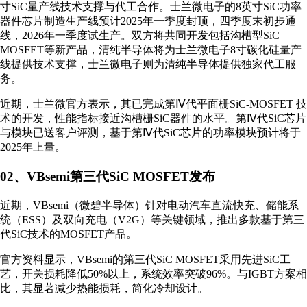
寸SiC量产线技术支撑与代工合作。士兰微电子的8英寸SiC功率
器件芯片制造生产线预计2025年一季度封顶，四季度末初步通
线，2026年一季度试生产。双方将共同开发包括沟槽型SiC
MOSFET等新产品，清纯半导体将为士兰微电子8寸碳化硅量产
线提供技术支撑，士兰微电子则为清纯半导体提供独家代工服
务。
近期，士兰微官方表示，其已完成第Ⅳ代平面栅SiC-MOSFET 技
术的开发，性能指标接近沟槽栅SiC器件的水平。第Ⅳ代SiC芯片
与模块已送客户评测，基于第Ⅳ代SiC芯片的功率模块预计将于
2025年上量。
02、VBsemi第三代SiC MOSFET发布
近期，VBsemi（微碧半导体）针对电动汽车直流快充、储能系
统（ESS）及双向充电（V2G）等关键领域，推出多款基于第三
代SiC技术的MOSFET产品。
官方资料显示，VBsemi的第三代SiC MOSFET采用先进SiC工
艺，开关损耗降低50%以上，系统效率突破96%。与IGBT方案相
比，其显著减少热能损耗，简化冷却设计。