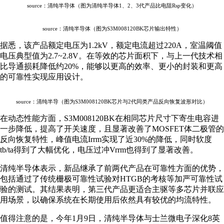
source：清纯半导体（图为清纯半导体1、2、3代产品比电阻Rsp变化）
source：清纯半导体（图为S3M008120BK芯片输出特性）
据悉，该产品额定电压为1.2kV，额定电流超过220A，室温阈值
电压典型值为2.7~2.8V。在等效的芯片面积下，与上一代技术相
比导通损耗降低约20%，能够以更高的效率、更小的封装和更高
的可靠性实现应用设计。
source：清纯半导（图为S3M008120BK芯片与2代同类产品反向恢复波形对比）
在动态性能方面，S3M008120BK在相同芯片尺寸下寄生电容进
一步降低，提高了开关速度，且显著改善了MOSFET体二极管的
反向恢复特性，峰值电流Irrm实现了近30%的降低，同时软度
tb/ta得到了大幅优化，电压过冲Vrrm也得到了显著改善。
清纯半导体表示，新品继承了前两代产品在可靠性方面的优势，
包括通过了传统栅极可靠性试验对HTGB的考核等加严可靠性试
验的测试。其结果表明，第三代产品更适合主驱等多芯片并联应
用场景，以确保系统在长期使用后依然具有较优的均流特性。
值得注意的是，今年1月9日，清纯半导体与士兰微电子深化8英