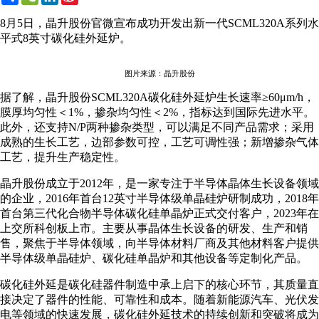
Weibo
8月5日，晶升股份官微宣布成功开发出新一代SCML320A系列水
平式8英寸碳化硅外延炉。
图片来源：晶升股份
据了解，晶升股份SCML320A碳化硅外延炉生长速率≥60μm/h，
膜厚均匀性＜1%，掺杂均匀性＜2%，指标达到国际先进水平。
此外，还支持N/P两种掺杂类型，可以满足不同产品需求；采用
成熟的生长工艺，边部参数可控，工艺可调性强；新增掺杂气体
工艺，提升生产稳定性。
晶升股份成立于2012年，是一家专注于半导体晶体生长设备领域
的企业，2016年首台12英寸半导体级单晶硅炉研制成功，2018年
首台第三代化合物半导体碳化硅单晶炉正式交付客户，2023年在
上交所科创板上市。主要从事晶体生长设备的研发、生产和销
售，聚焦于半导体领域，向半导体材料厂商及其他材料客户提供
半导体级单晶硅炉、碳化硅单晶炉和其他设备等定制化产品。
碳化硅外延是碳化硅器件制造中承上启下的核心环节，其质量直
接决定了器件的性能、可靠性和成本。随着新能源汽车、光伏发
电等领域的快速发展，碳化硅外延技术的持续创新和突破将成为