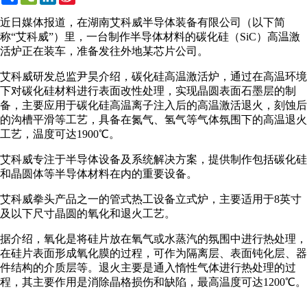
Weibo
近日媒体报道，在湖南艾科威半导体装备有限公司（以下简
称“艾科威”）里，一台制作半导体材料的碳化硅（SiC）高温激
活炉正在装车，准备发往外地某芯片公司。
艾科威研发总监尹昊介绍，碳化硅高温激活炉，通过在高温环境
下对碳化硅材料进行表面改性处理，实现晶圆表面石墨层的制
备，主要应用于碳化硅高温离子注入后的高温激活退火，刻蚀后
的沟槽平滑等工艺，具备在氮气、氢气等气体氛围下的高温退火
工艺，温度可达1900℃。
艾科威专注于半导体设备及系统解决方案，提供制作包括碳化硅
和晶圆体等半导体材料在内的重要设备。
艾科威拳头产品之一的管式热工设备立式炉，主要适用于8英寸
及以下尺寸晶圆的氧化和退火工艺。
据介绍，氧化是将硅片放在氧气或水蒸汽的氛围中进行热处理，
在硅片表面形成氧化膜的过程，可作为隔离层、表面钝化层、器
件结构的介质层等。退火主要是通入惰性气体进行热处理的过
程，其主要作用是消除晶格损伤和缺陷，最高温度可达1200℃。