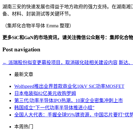
湖南三安的快速发展也得益于地方政府的强力支持。在湖南湘江
备、材料、封装测试等关键环节。
（集邦化合物半导体 Emma 整理）
更多SiC和GaN的市场资讯，请关注微信公众账号：集邦化合
Post navigation
←
派瑞股份拟变更募投项目，取消碳化硅相关建设内容
斯达
最新文章
Wolfspeed推出业界首款商业化10kV SiC功率MOSFET
日本电装拟82亿美元收购罗姆
第三代/功率半导体IPO热潮，10家企业密集冲刺上市
韩国成立“下一代功率半导体推进小组”
全国人大代表：手握全球95%镓资源，中国芯片要打“优势
本周热门