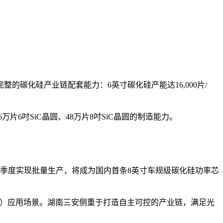
的碳化硅产业链配套能力：6英寸碳化硅产能达16,000片/
片6吋SiC晶圆、48万片8吋SiC晶圆的制造能力。
四季度实现批量生产，将成为国内首条8英寸车规级碳化硅功率芯
N）应用场景。湖南三安侧重于打造自主可控的产业链，满足光