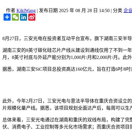
作者
KikiWang
|
发布日期
2025 年 08 月 28 日 14:50
|
分类
企
Share
WeChat
LinkedIn
Sina
Weibo
8月27日，三安光电在投资者互动平台宣布，旗下湖南三安半导
湖南三安的8英寸碳化硅芯片产线从建设到通线仅用了不到一年时间
月，8英寸衬底与外延产能分别为1,000片/月和2,000片/月。此
据悉，湖南三安SiC项目总投资高达160亿元，旨在打造6吋/8
此外，今年2月27日，三安光电与意法半导体在重庆合资设立
片规模化量产线。据悉，该项目规划全面达产后，每周可以生产
总体来看，三安光电通过在湖南和重庆的双线布局，构建了完整
伏、消费电子、工业控制等多元化市场需求；而重庆合资项目