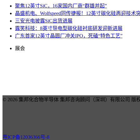
聚焦12英寸SiC，16家国内厂商“群雄并起”
晶盛机电、Wolfspeed同传捷报！12英寸碳化硅再迎技术
三安光电披露SiC出货进展
露笑科技：8英寸导电型碳化硅衬底研发迎新进展
广东首家12英寸晶圆厂冲关IPO，死磕“特色工艺”
展会
© 2026 集邦化合物半导体 集邦咨询顾问（深圳）有限公司 版
粤ICP备12036366号-8