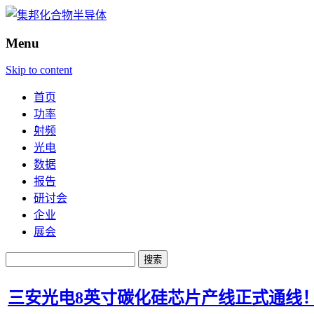
Menu
Skip to content
首页
功率
射频
光电
数据
报告
研讨会
企业
展会
搜
索：
三安光电8英寸碳化硅芯片产线正式通线