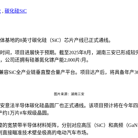
业
,
碳化硅SiC
体基地的8英寸碳化硅（SiC）芯片产线已正式通线。
，项目进展快于预期。截至2025年8月，湖南三安已形成较完整
外，公司还拥有硅基氮化镓产能2,000片/月。
吋兼容SiC全产业链垂直整合量产平台。项目达产后，将具备年产36万
图片来源：湖南三安
的安意法半导体碳化硅晶圆厂也正式通线。该项目预计将在今年
约1万片#车规级晶圆。
的宽禁带半导体材料矩阵，分别对应高压（SiC）和高频（Ga
则直接瞄准技术壁垒极高的电动汽车市场。