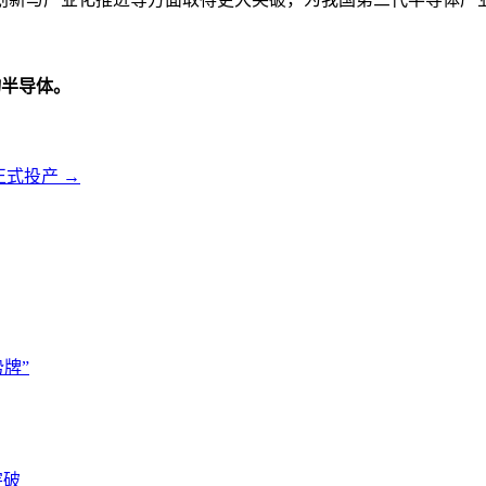
物半导体。
正式投产
→
牌”
突破