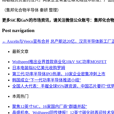
（集邦化合物半导体 秦妍 整理）
更多SiC和GaN的市场资讯，请关注微信公众账号：集邦化合
Post navigation
←
Axcelis与Veeco宣布合并
总产能达20亿，汉京半导体新工厂
最新文章
Wolfspeed推出业界首款商业化10kV SiC功率MOSFET
日本电装拟82亿美元收购罗姆
第三代/功率半导体IPO热潮，10家企业密集冲刺上市
韩国成立“下一代功率半导体推进小组”
全国人大代表：手握全球95%镓资源，中国芯片要打“优势
本周热门
聚焦12英寸SiC，16家国内厂商“群雄并起”
晶盛机电、Wolfspeed同传捷报！12英寸碳化硅再迎技术