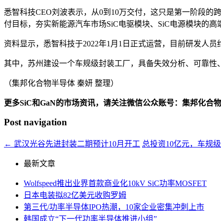
悉智科技CEO刘波表示，从0到10万交付，这只是第一阶段的
付目标，夯实新能源汽车市场SiC电驱模块、SiC电源模块的高
资料显示，悉智科技于2022年1月1日正式运营，目前研发人员约
其中，苏州建设一个车规级封装工厂，具备失效分析、可靠性
（集邦化合物半导体 秦妍 整理）
更多SiC和GaN的市场资讯，请关注微信公众账号：集邦化合
Post navigation
←
武汉光谷先进封装二期预计10月开工
总投资10亿元，车规
最新文章
Wolfspeed推出业界首款商业化10kV SiC功率MOSFET
日本电装拟82亿美元收购罗姆
第三代/功率半导体IPO热潮，10家企业密集冲刺上市
韩国成立“下一代功率半导体推进小组”