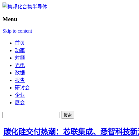
Menu
Skip to content
首页
功率
射频
光电
数据
报告
研讨会
企业
展会
搜
索：
碳化硅交付热潮：芯联集成、悉智科技新