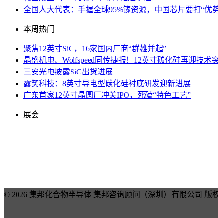
全国人大代表：手握全球95%镓资源，中国芯片要打“优势
本周热门
聚焦12英寸SiC，16家国内厂商“群雄并起”
晶盛机电、Wolfspeed同传捷报！12英寸碳化硅再迎技术
三安光电披露SiC出货进展
露笑科技：8英寸导电型碳化硅衬底研发迎新进展
广东首家12英寸晶圆厂冲关IPO，死磕“特色工艺”
展会
© 2026 集邦化合物半导体 集邦咨询顾问（深圳）有限公司 版