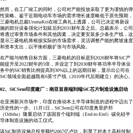
然而，在工厂竣工的同时，公司对产能投放采取了更为谨慎的弹
性策略。鉴于近期电动车市场的需求增长速度略低于原先预期，
三菱电机总裁UrumaKei在竣工典礼上透露，公司已决定将新设
施的部分设备强化计划延后到2031财年及之后。总裁表示，公司
将透过审查市场条件和其他因素，决定要安装多少条生产线，这
显示三菱电机将根据实际的市场需求，灵活调整产能的爬坡速度
和资本支出，以平衡积极扩张与市场风险。
在产能与销售目标方面，三菱电机的目标是到2026财年将SiC产
能提升至2022财年的5倍，并设定了到2030财年将功率半导体业
务中的SiC销售比例提高到30%以上的远期目标，显示出公司在
SiC领域全面超越既有6英寸产线（2010年代后期建立）的决心。
02、SiCSem印度建厂：南亚首座端到端SiC芯片制造设施启动
在亚洲新兴市场中，印度在推动本土半导体制造的进程中迈出了
历史性的一步。11月1日，SiCSem公司在印度奥里萨邦
（Odisha）隆重启动了该国首个端到端（End-to-End）碳化硅半
导体制造设施的动工仪式。
该SiC制造设施总投资额约2067亿卢比，彰显了对本土高科技制