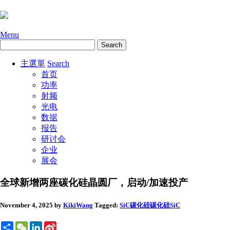
Menu
主選單
Search
首页
功率
射频
光电
数据
报告
研讨会
企业
展会
全球新增两座碳化硅晶圆厂，启动/加速投产
November 4, 2025
by
KikiWang
Tagged:
SiC碳化硅
碳化硅SiC
Share
WeChat
LinkedIn
Sina