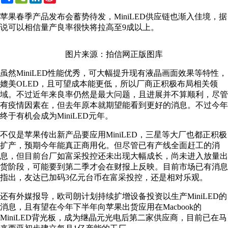
Weibo
苹果春季产品发布会蓄势待发，MiniLED供应链也渐入佳境，据
说可以相信量产良率很快将拉高至9成以上。
图片来源：拍信网正版图库
虽然MiniLED性能优秀，可大幅提升现有液晶画面效果等特性，
媲美OLED，且可望成本能更低，所以厂商正积极布局相关领
域。不过近年来良率仍然是最大问题，且进展并不算顺利，尽管
有疫情因素在，但去年原本就期望能看到更好的消息。不过今年
终于有机会成为MiniLED元年。
不仅是苹果传出新产品要应用MiniLED，三星等大厂也都正积极
扩产，预期今年能真正商用化。但尽管已有产线全面赶工的消
息，但目前台厂如富采投控还未出现大幅成长，尚未进入放量出
货阶段，可能要到第二季才会在财报上反映。目前市场已有消息
指出，友达已加码3亿元台币在富采投控，还是相对乐观。
还有外媒报导，欧司朗计划持续扩增设备投资以生产MiniLED的
消息，且有望在今年下半年向苹果出货应用在Macbook的
MiniLED背光板，成为继晶元光电后第二家供应商，目前已在马