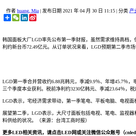
作者
huang, Mia
|
发布日期
2021 年 04 月 30 日 11:15
|
分类
产
Share
WeChat
LinkedIn
Sina
Weibo
韩国面板大厂LGD率先公布第一季财报，虽然需求维持高档，
利约新台币72.49亿元。从订单状况来看，LGD预期第二季
LGD第一季合并营收约6.88兆韩元，季减9.9％、年增45.7
三个季度本业获利。税前净利约3230亿韩元、季减23.64％，税
LGD表示，宅经济需求带动，第一季笔电、平板电脑、电视面
展望第二季，LGD表示，大尺寸面板包括电视、笔电、监视
料供给的状况。（来源：台湾工商时报）
更多LED相关资讯，请点击LED网或关注微信公众账号（cnledw