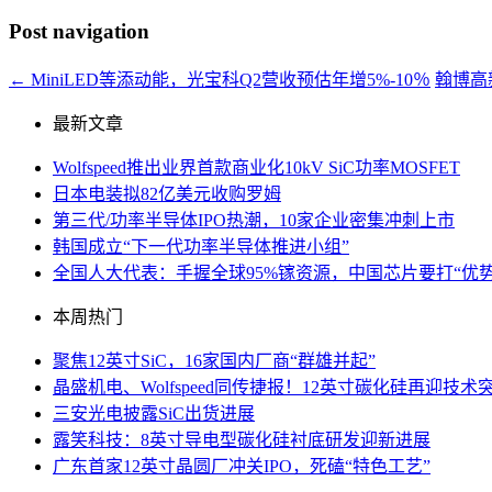
Post navigation
←
MiniLED等添动能，光宝科Q2营收预估年增5%-10％
翰博高
最新文章
Wolfspeed推出业界首款商业化10kV SiC功率MOSFET
日本电装拟82亿美元收购罗姆
第三代/功率半导体IPO热潮，10家企业密集冲刺上市
韩国成立“下一代功率半导体推进小组”
全国人大代表：手握全球95%镓资源，中国芯片要打“优势
本周热门
聚焦12英寸SiC，16家国内厂商“群雄并起”
晶盛机电、Wolfspeed同传捷报！12英寸碳化硅再迎技术
三安光电披露SiC出货进展
露笑科技：8英寸导电型碳化硅衬底研发迎新进展
广东首家12英寸晶圆厂冲关IPO，死磕“特色工艺”