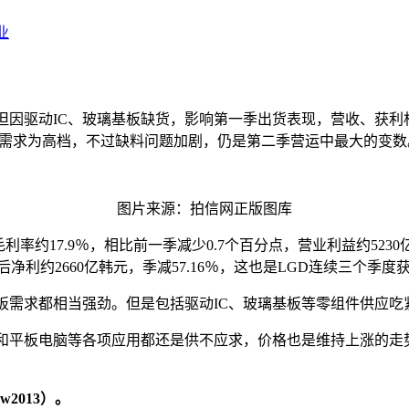
业
但因驱动IC、玻璃基板缺货，影响第一季出货表现，营收、获利相
市场需求为高档，不过缺料问题加剧，仍是第二季营运中最大的变数
图片来源：拍信网正版图库
％，毛利率约17.9％，相比前一季减少0.7个百分点，营业利益约52
后净利约2660亿韩元，季减57.16％，这也是LGD连续三个季度
板需求都相当强劲。但是包括驱动IC、玻璃基板等零组件供应吃
器和平板电脑等各项应用都还是供不应求，价格也是维持上涨的走
2013）。