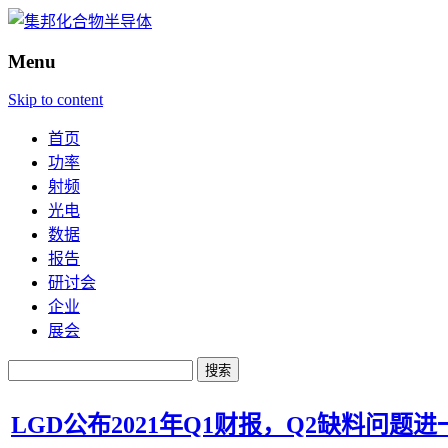
Menu
Skip to content
首页
功率
射频
光电
数据
报告
研讨会
企业
展会
搜
索：
LGD公布2021年Q1财报，Q2缺料问题