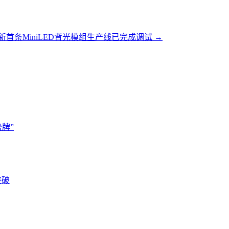
新首条MiniLED背光模组生产线已完成调试
→
牌”
突破