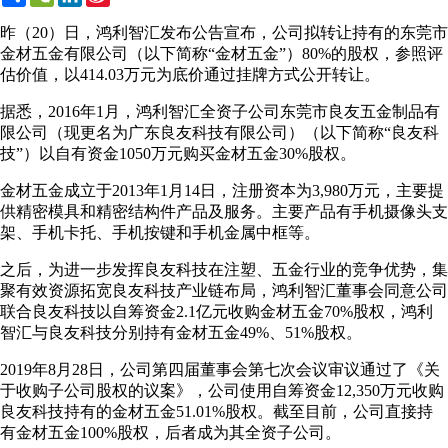
Weibo
昨（20）日，鸿利智汇发布公告宣布，公司拟转让持有的东莞市
金材五金有限公司（以下简称“金材五金”）80%的股权，参照评
估价值，以414.03万元为底价通过挂牌方式公开转让。
据悉，2016年1月，鸿利智汇全资子公司东莞市良友五金制品有
限公司（现更名为广东良友科技有限公司）（以下简称“良友科
技”）以自有资金1050万元购买金材五金30%股权。
金材五金成立于2013年1月14日，注册资本为3,980万元，主要提
供精密模具和精密结构件产品及服务。主要产品有手机摄像头支
架、手机卡托、手机按键和手机金属中框等。
之后，为进一步发挥良友科技在注塑、五金行业的竞争优势，集
聚有效资源拓宽良友科技产业链布局，鸿利智汇董事会同意公司
联合良友科技以自筹资金2.1亿元收购金材五金70%股权，鸿利
智汇与良友科技分别持有金材五金49%、51%股权。
2019年8月28日，公司第四届董事会第七次会议审议通过了《关
于收购子公司股权的议案》，公司使用自筹资金12,350万元收购
良友科技持有的金材五金51.01%股权。截至目前，公司直接持
有金材五金100%股权，后者成为其全资子公司。