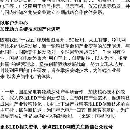
积累了良好口碑，产品涵盖指示灯、数码背光、消费电子、车载
电子等，广泛应用于信号指示、显示面板、仪器仪表等场景，并
与国内外知名龙头企业建立长期战略合作伙伴关系。
以客户为中心
加速助力关键技术国产化进程
随着我国“十四五”规划蓝图展开，5G应用、人工智能、物联网
等技术的快速发展，新一轮科技革命和产业变革的加速演进。与
此同时，国际竞争越发激烈，全球局势风起云涌。作为国有企
业，国星光电始终秉承“用户至上，创新制胜，以人为本，多元
共赢”的经营理念，坚持创新驱动发展战略，努力实现从芯片、
封装到应用的自主研发，旨在掌握关键技术，为终端企业带
来“以客户为中心”的体验。
下一步，国星光电将继续深化产学研合作，加快核心技术的攻
关，深入挖掘LED产业创新资源，主动对接产业需求，促进科技
成果向产业转移转化，协同上下游产业链实现LED创新技术的自
主可控，抓住新机遇，为国星光电“十四五”目标夯实基础，为广
晟集团奋进世界500强注入强劲动能。（来源：国星光电）
更多LED相关资讯，请点击LED网或关注微信公众账号