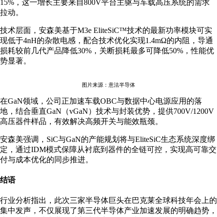
15%，这一增长主要来自800V平台主驱与车载高压系统的需求
拉动。
技术层面，安森美基于M3e EliteSiC™技术的最新功率模块可实
现低于4nH的杂散电感，配合技术优化实现1.4mΩ的内阻，导通
损耗较前几代产品降低30%，关断损耗最多可降低50%，性能优
势显著。
图片来源：意法半导体
在GaN领域，公司正加速车载OBC与数据中心电源应用的落
地，结合垂直GaN（vGaN）技术与封装优势，提供700V/1200V
高压器件样品，有效解决高频开关与能效瓶颈。
安森美强调，SiC与GaN的产能规划将与EliteSiC生态系统深度绑
定，通过IDM模式保障从衬底到器件的全链可控，实现高可靠交
付与成本优化的同步推进。
结语
行业分析指出，此次三家半导体巨头在巴克莱全球科技年会上的
集中发声，不仅展现了第三代半导体产业加速发展的明确趋势，