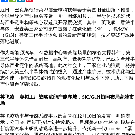
Weibo
近日，巴克莱银行第23届全球科技年会于美国旧金山落下帷幕，
全球半导体产业巨头齐聚一堂，围绕AI算力、半导体技术迭代
与产业链重构等核心议题展开深度交流。其中，英飞凌、意法半
导体、安森美三家公司集中披露了在碳化硅（SiC）、氮化镓
（GaN）等第三代半导体领域的最新产能规划、技术突破与应用
落地进展。
作为新能源汽车、AI数据中心等高端场景的核心支撑器件，第
三代半导体凭借高耐压、高频率、低损耗等优势，已成为全球半
导体产业竞争的战略高地。此次年会上，三家企业均强调，将持
续加大第三代半导体领域的投入，通过产能扩张、技术优化与生
态构建，推动SiC/GaN器件的规模化应用与成本下降，助力下游
产业绿色低碳转型。
英飞凌：虚拟工厂战略赋能产能爬坡，SiC/GaN协同布局高端市
场
英飞凌功率与传感系统事业部高管在12月10日的发言中明确表
示，公司SiC产能正按计划持续爬坡，目标是2026年将SiC模块在
新能源汽车主驱的渗透率进一步提升。依托新一代CoolSiC™器
件的技术优势，通过优化能量与电荷指标，可有效帮助客户降低