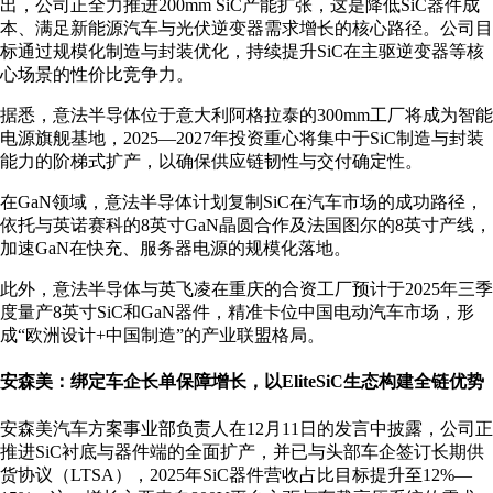
出，公司正全力推进200mm SiC产能扩张，这是降低SiC器件成
本、满足新能源汽车与光伏逆变器需求增长的核心路径。公司目
标通过规模化制造与封装优化，持续提升SiC在主驱逆变器等核
心场景的性价比竞争力。
据悉，意法半导体位于意大利阿格拉泰的300mm工厂将成为智能
电源旗舰基地，2025—2027年投资重心将集中于SiC制造与封装
能力的阶梯式扩产，以确保供应链韧性与交付确定性。
在GaN领域，意法半导体计划复制SiC在汽车市场的成功路径，
依托与英诺赛科的8英寸GaN晶圆合作及法国图尔的8英寸产线，
加速GaN在快充、服务器电源的规模化落地。
此外，意法半导体与英飞凌在重庆的合资工厂预计于2025年三季
度量产8英寸SiC和GaN器件，精准卡位中国电动汽车市场，形
成“欧洲设计+中国制造”的产业联盟格局。
安森美：绑定车企长单保障增长，以EliteSiC生态构建全链优势
安森美汽车方案事业部负责人在12月11日的发言中披露，公司正
推进SiC衬底与器件端的全面扩产，并已与头部车企签订长期供
货协议（LTSA），2025年SiC器件营收占比目标提升至12%—