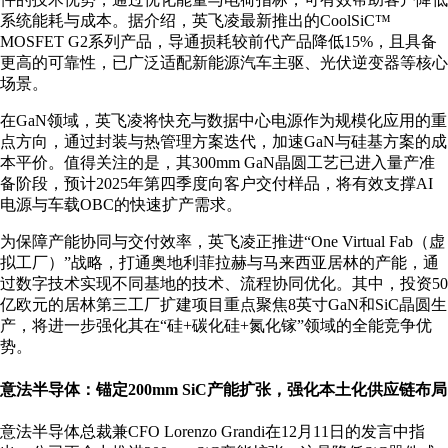
系统能耗与成本。据介绍，英飞凌最新推出的CoolSiC™
MOSFET G2系列产品，导通损耗较前代产品降低15%，且具备
更高的可靠性，已广泛适配新能源汽车主驱、光伏逆变器等核心
场景。
在GaN领域，英飞凌将快充与数据中心电源作为规模化应用的重
点方向，通过封装与热管理方案迭代，加速GaN与硅基方案的成
本平价。值得关注的是，其300mm GaN晶圆工艺已进入量产准
备阶段，预计2025年第四季度向客户交付样品，将有效支撑AI
电源与车载OBC的快速扩产需求。
为保障产能协同与交付效率，英飞凌正推进“One Virtual Fab（虚
拟工厂）”战略，打通奥地利菲拉赫与马来西亚居林的产能，通
过数字技术实现不同基地的技术、流程协同优化。其中，投资50
亿欧元的居林第三工厂扩建项目重点聚焦8英寸GaN和SiC晶圆生
产，将进一步强化其在“硅+碳化硅+氮化镓”领域的全能竞争优
势。
意法半导体：锚定200mm SiC产能扩张，强化本土化供应链布局
意法半导体总裁兼CFO Lorenzo Grandi在12月11日的发言中指